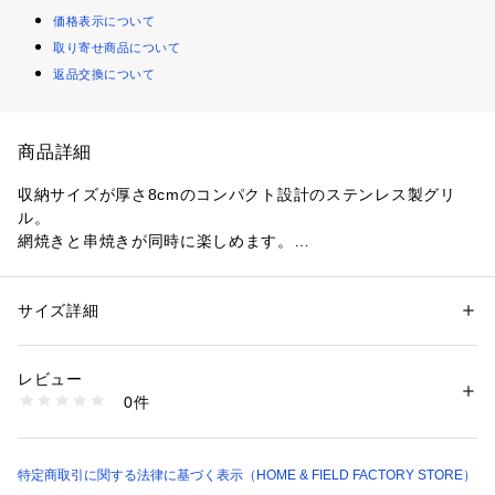
価格表示について
取り寄せ商品について
返品交換について
商品詳細
収納サイズが厚さ8cmのコンパクト設計のステンレス製グリ
ル。

網焼きと串焼きが同時に楽しめます。

ハイ約70cm、ロー約38cmに高さ調節が可能。

差し込む穴を変えて、串の角度を2段階に調節可能。

つぎたし簡単なスライド式炭入れ。

サイズ詳細
性別：
レディース
メンズ
キッズ・ベビー
炭入れは上から外せて片付け簡単。
カテゴリー：
アウトドア・スポーツ
 ＞ 
アウトドア
 ＞ 
アウトドアキャン
プ・バーベキュー
素材：本体フレーム・炭入・脚部・ハンドル：ステンレス鋼

レビュー
バーベキュー網：鉄（クロムメッキ）
0件
生産国：中国
商品番号：
1099400000317 
（モール）
UG-0083 （ショップ）
特定商取引に関する法律に基づく表示（HOME & FIELD FACTORY STORE）