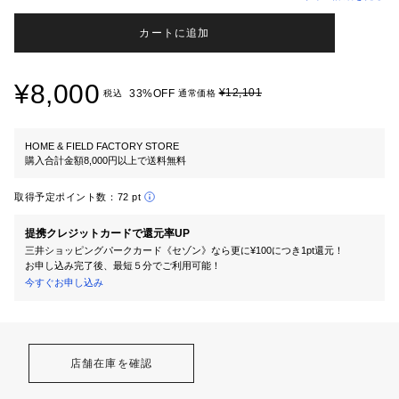
カートに追加
¥8,000
¥12,101
33%OFF
税込
通常価格
HOME & FIELD FACTORY STORE
購入合計金額8,000円以上で送料無料
取得予定ポイント数：
72 pt
提携クレジットカードで還元率UP
三井ショッピングパークカード《セゾン》なら更に¥100につき1pt還元！
お申し込み完了後、最短５分でご利用可能！
今すぐお申し込み
店舗在庫を確認