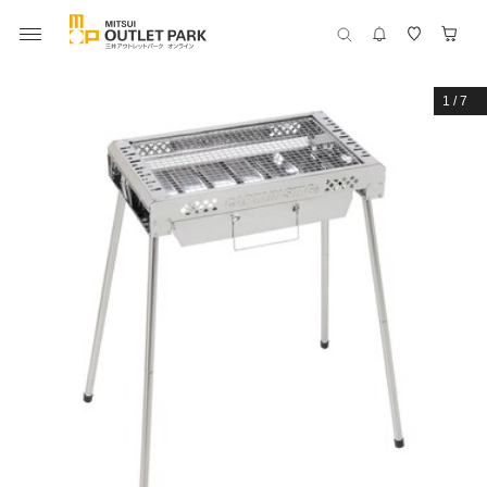
1
/
7