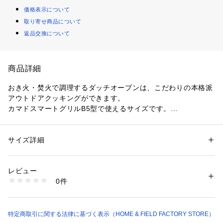
価格表示について
取り寄せ商品について
返品交換について
商品詳細
おき火・焚火で調理するダッチオーブンは、こだわりの本格派
アウトドアクッキングができます。

カマドスマートグリルB5型で使えるサイズです。

UG-3060 ダッチオーブン14cmが中に収納できるサイズです。
サイズ詳細
性別：
レディース
メンズ
キッズ・ベビー
カテゴリー：
アウトドア・スポーツ
 ＞ 
アウトドア
 ＞ 
アウトドアキャン
プ・バーベキュー
素材：本体・ふた：鉄鋳物（表面加工：油焼き＝焼付塗装）、つる：ステ
レビュー
ンレス鋼
0件
生産国：中国
商品番号：
1099400000328 
（モール）
UG-3061 （ショップ）
特定商取引に関する法律に基づく表示（HOME & FIELD FACTORY STORE）