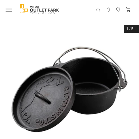
1
/
5