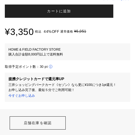
カートに追加
¥3,350
¥6,051
44%OFF
税込
通常価格
HOME & FIELD FACTORY STORE
購入合計金額8,000円以上で送料無料
取得予定ポイント数：
30 pt
提携クレジットカードで還元率UP
三井ショッピングパークカード《セゾン》なら更に¥100につき1pt還元！
お申し込み完了後、最短５分でご利用可能！
今すぐお申し込み
店舗在庫を確認