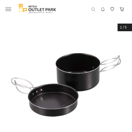
1
/
5