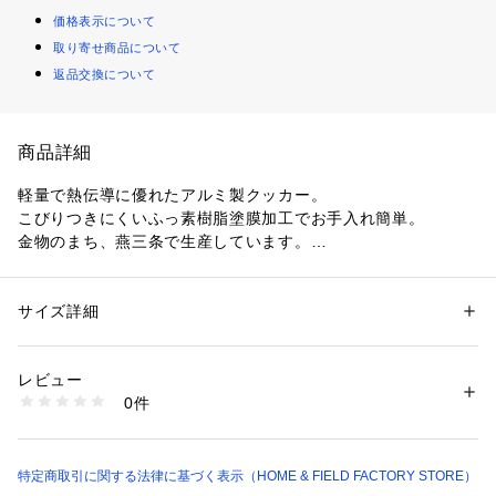
価格表示について
取り寄せ商品について
返品交換について
商品詳細
軽量で熱伝導に優れたアルミ製クッカー。

こびりつきにくいふっ素樹脂塗膜加工でお手入れ簡単。

金物のまち、燕三条で生産しています。

UH-4108 アルミ製マウントクッカー12cm（別売）を収納する
事ができます。
サイズ詳細
性別：
レディース
メンズ
キッズ・ベビー
カテゴリー：
アウトドア・スポーツ
 ＞ 
アウトドア
 ＞ 
アウトドアキャン
プ・バーベキュー
素材：本体：アルミニウム（表面加工・内面：ふっ素樹脂塗膜加工・中
レビュー
面：シリコンポリエステル塗装）（底の厚さ1.1mm）、取っ手：ステンレ
0件
ス鋼、収納バッグ：ポリエステル
生産国：日本
商品番号：
1099400000335 
（モール）
UH-4109 （ショップ）
特定商取引に関する法律に基づく表示（HOME & FIELD FACTORY STORE）