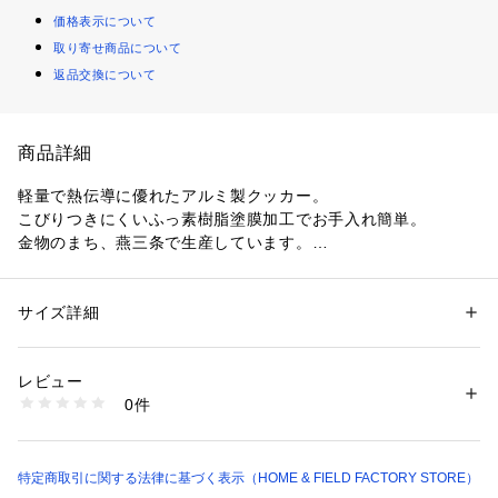
価格表示について
取り寄せ商品について
返品交換について
商品詳細
軽量で熱伝導に優れたアルミ製クッカー。

こびりつきにくいふっ素樹脂塗膜加工でお手入れ簡単。

金物のまち、燕三条で生産しています。

ガスカートリッジCS-250（別売）を収納する事ができるので
バックパッキングに最適です。
サイズ詳細
性別：
レディース
メンズ
キッズ・ベビー
カテゴリー：
アウトドア・スポーツ
 ＞ 
アウトドア
 ＞ 
アウトドアキャン
プ・バーベキュー
素材：本体：アルミニウム（表面加工・内面：ふっ素樹脂塗膜加工・中
レビュー
面：シリコンポリエステル塗装）（底の厚さ1.1mm）、取っ手：ステンレ
0件
ス鋼、収納バッグ：ポリエステル
生産国：日本
商品番号：
1099400000336 
（モール）
UH-4110 （ショップ）
特定商取引に関する法律に基づく表示（HOME & FIELD FACTORY STORE）