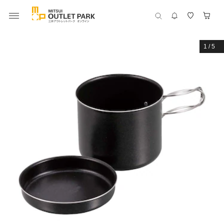
1
/
5