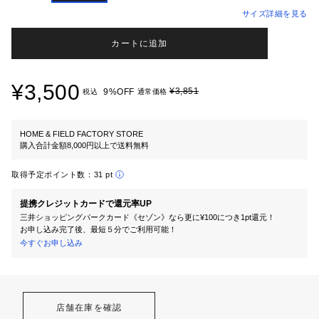
サイズ詳細を見る
カートに追加
¥3,500
¥3,851
9%OFF
税込
通常価格
HOME & FIELD FACTORY STORE
購入合計金額8,000円以上で送料無料
取得予定ポイント数：
31 pt
提携クレジットカードで還元率UP
三井ショッピングパークカード《セゾン》なら更に¥100につき1pt還元！
お申し込み完了後、最短５分でご利用可能！
今すぐお申し込み
店舗在庫を確認