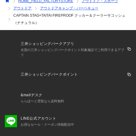
HOME_FIELD_FACTORYSTORE
アウトドア・スポーツ
アウトドア
アウトドアキャンプ・バーベキュー
CAPTAIN STAG×TAITAI FIREPROOF クッカー＆クーラーサコッシュ
（ナチュラル）
三井ショッピングパークアプリ
全国の三井ショッピングパークポイント対象施設でご利用できるアプ
リ
三井ショッピングパークポイント
&mallデスク
ららぽーと受取なら送料無料
LINE公式アカウント
お得なセール・クーポン情報配信中