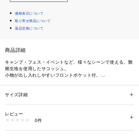
価格表示について
取り寄せ商品について
返品交換について
商品詳細
キャンプ・フェス・イベントなど、様々なシーンで使える、難
燃生地を使用したサコッシュ。

小物が出し入れしやすいフロントポケット付。

小物を吊り下げできるループ付。

クッカーの収納、蒸らし調理に。

※高温のものを入れる場合はタオル等の布で包んでから入れて
サイズ詳細
性別：
レディース
メンズ
キッズ・ベビー
ください。

カテゴリー：
アウトドア・スポーツ
 ＞ 
アウトドア
 ＞ 
アウトドアキャン
プ・バーベキュー
缶、ペットボトルの保温・保冷に。
素材：表面：綿100％（難燃加工）、内面：ポリエステル（アルミ蒸着）
レビュー
生産国：中国
0件
商品番号：
1099400000352 
（モール）
UL-2060 （ショップ）