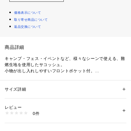
価格表示について
取り寄せ商品について
返品交換について
商品詳細
キャンプ・フェス・イベントなど、様々なシーンで使える、難
燃生地を使用したサコッシュ。

小物が出し入れしやすいフロントポケット付。

小物を吊り下げできるループ付。

クッカーの収納、蒸らし調理に。

※高温のものを入れる場合はタオル等の布で包んでから入れて
サイズ詳細
性別：
レディース
メンズ
キッズ・ベビー
ください。

カテゴリー：
アウトドア・スポーツ
 ＞ 
アウトドア
 ＞ 
アウトドアキャン
プ・バーベキュー
缶、ペットボトルの保温・保冷に。
素材：表面：綿100％（難燃加工）、内面：ポリエステル（アルミ蒸着）
レビュー
生産国：中国
0件
商品番号：
1099400000354 
（モール）
UL-2062 （ショップ）