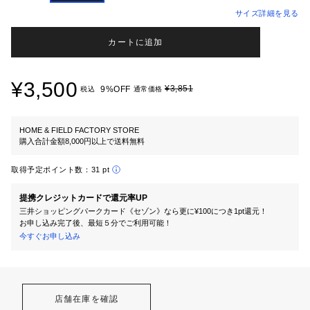
サイズ詳細を見る
カートに追加
¥3,500
¥3,851
9%OFF
税込
通常価格
HOME & FIELD FACTORY STORE
購入合計金額8,000円以上で送料無料
取得予定ポイント数：
31 pt
提携クレジットカードで還元率UP
三井ショッピングパークカード《セゾン》なら更に¥100につき1pt還元！
お申し込み完了後、最短５分でご利用可能！
今すぐお申し込み
店舗在庫を確認