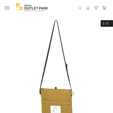
1
/
3