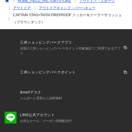
HOME_FIELD_FACTORYSTORE
アウトドア・スポーツ
アウトドア
アウトドアキャンプ・バーベキュー
CAPTAIN STAG×TAITAI FIREPROOF クッカー＆クーラーサコッシュ
（ブラウンダック）
三井ショッピングパークアプリ
全国の三井ショッピングパークポイント対象施設でご利用できるアプ
リ
三井ショッピングパークポイント
&mallデスク
ららぽーと受取なら送料無料
LINE公式アカウント
お得なセール・クーポン情報配信中