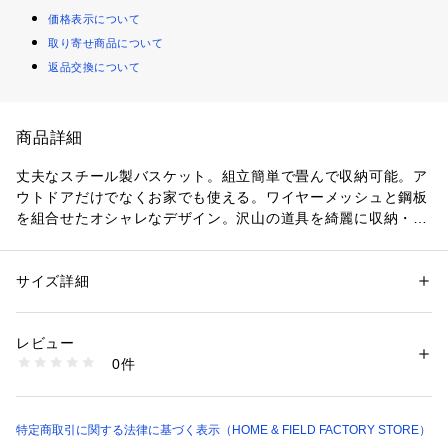
価格表示について
取り寄せ商品について
返品交換について
商品詳細
丈夫なスチール製バスケット。組立簡単で畳んで収納可能。ア
ウトドアだけでなくお家でも使える。ワイヤーメッシュと鋼板
を組合せたオシャレなデザイン。沢山の道具を綺麗に収納・整
理・運搬ができる。積重ねも可能。
サイズ詳細
性別：
レディース
メンズ
キッズ・ベビー
カテゴリー：
アウトドア・スポーツ
 ＞ 
アウトドア
 ＞ 
アウトドアギア・グ
ッズ
素材：鉄（粉体塗装）
レビュー
生産国：中国
0件
商品番号：
1099400000359 
（モール）
UP-2007 （ショップ）
特定商取引に関する法律に基づく表示（HOME & FIELD FACTORY STORE）