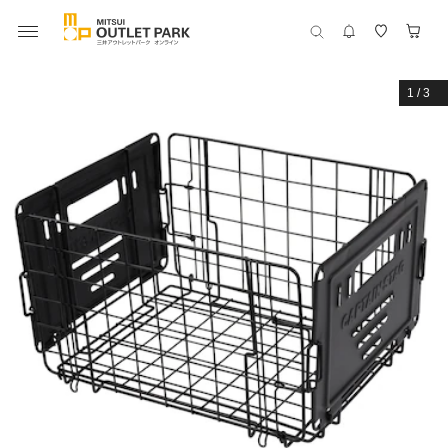
1
/
3