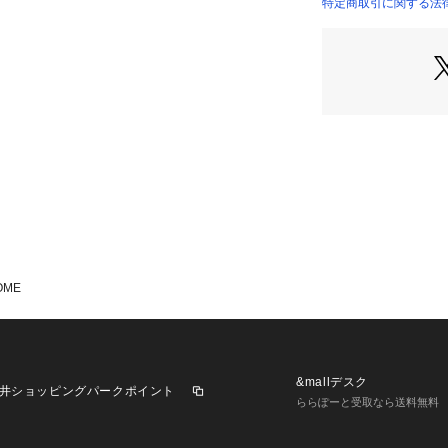
- ファスナー式開
特定商取引に関する法律
- ロゴ入りタグ風
【お読みください
・初期不良の場合
換は承っておりま
・商品の特性上し
でご了承ください
・ギフト包装は承
ても通常包装での
OME
&mallデスク
井ショッピングパークポイント
ららぽーと受取なら送料無料