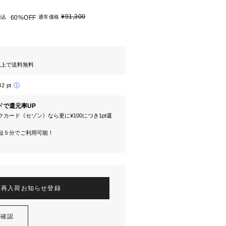
¥91,300
税込
60%OFF
通常価格
円以上で送料無料
32 pt
ドで還元率UP
カード《セゾン》なら更に¥100につき1pt還
短５分でご利用可能！
再入荷お知らせ登録
を確認