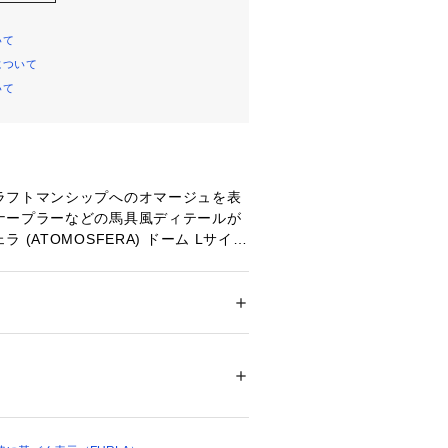
いて
について
いて
ラフトマンシップへのオマージュを表
ナープラーなどの馬具風ディテールが
 (ATOMOSFERA) ドーム Lサイ
ノのエレガンスとしなやかで力強い女
た、上品で洗練されたスタイルです。
ルレザーを使用し、柔らかさと適度な
しいシルエットと使いやすさを兼ね備
 ＞ 
ハンドバッグ
00086 
（モール）
類を収納可能
 （ショップ）
ー式ポケット
ポケット