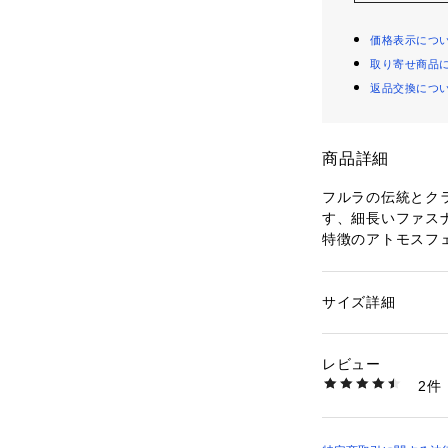
価格表示につ
取り寄せ商品
返品交換につ
商品詳細
フルラの伝統とク
す、細長いファス
特徴のアトモスフェラ
ズ。現代的なミラ
性らしさを融合し
シボ感のあるぺブ
サイズ詳細
性別：
レディース
構造感を両立。美
カテゴリー：
バッグ
素材：カーフ レザー
えたバッグです。
レビュー
商品番号：
11001000
2件
- A4サイズの書
WB01754BX0305
- 内側にファスナ
- 内側にオープン