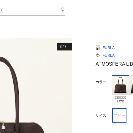
？
3
/
7
FURLA
FURLA
ATMOSFERA L 
カラー
CIOCCO

フリー
サイズ