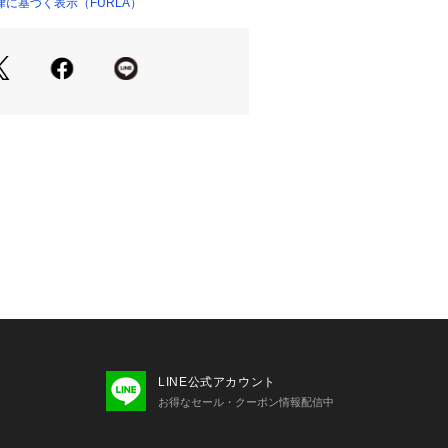
閉
に基づく表示（FURLA）
チャーム
】
を除き、アウトレット商品の返品、交
せん。
わなどがみられる場合がございますの
。
っておりません。ギフトの設定をされ
お届けとなります。
LINE公式アカウント
お得なセール・クーポン情報配信中