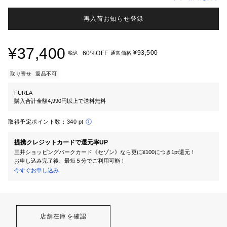
再入荷お知らせ登録
¥37,400
¥93,500
60%OFF
税込
通常価格
取り寄せ
返品不可
FURLA
購入合計金額4,990円以上で送料無料
取得予定ポイント数：
340 pt
提携クレジットカードで還元率UP
三井ショッピングパークカード《セゾン》なら更に¥100につき1pt還元！
お申し込み完了後、最短５分でご利用可能！
今すぐお申し込み
店舗在庫を確認