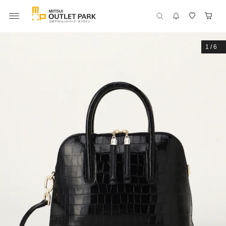
1
/
6