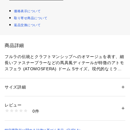
価格表示について
取り寄せ商品について
返品交換について
商品詳細
フルラの伝統とクラフトマンシップへのオマージュを表す、細
長いファスナープラーなどの馬具風ディテールが特徴のアトモ
スフェラ (ATOMOSFERA) ドーム Sサイズ。現代的なミラノ
のエレガンスとしなやかで力強い女性らしさを融合した、上品
で洗練されたスタイルです。
サイズ詳細
性別：
レディース
- 長さ調節・取り外し可能なショルダーストラップ
カテゴリー：
バッグ
 ＞ 
ハンドバッグ
素材：グレイン レザー
- 内側にファスナー式ポケット
レビュー
- 内側にオープンポケットx2
商品番号：
1100100000090 
（モール）
0件
- ファスナー式開閉
WB01936BX4255 （ショップ）
- クロコダイルの型押しを施したグレインレザー
【お読みください】