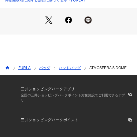
特定商取引に関する法律に基づく表示（FURLA）
・初期不良の場合を除き、アウトレット商品の返品、交換は承
っておりません。
・商品の特性上しわなどがみられる場合がございますのでご了
承ください。
FURLA
バッグ
ハンドバッグ
ATMOSFERA S DOME
三井ショッピングパークアプリ
全国の三井ショッピングパークポイント対象施設でご利用できるアプ
リ
三井ショッピングパークポイント