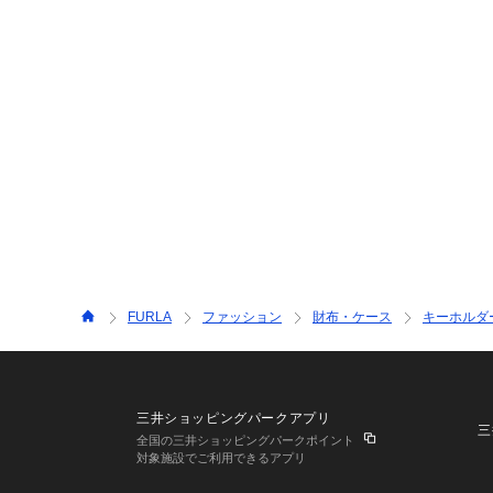
FURLA
ファッション
財布・ケース
キーホルダ
三井ショッピングパークアプリ
三
全国の三井ショッピングパークポイント
対象施設でご利用できるアプリ