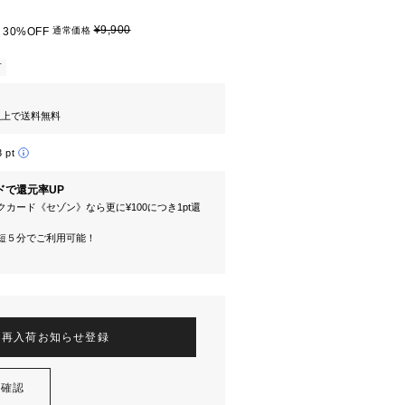
¥9,900
30%OFF
通常価格
可
円以上で送料無料
3 pt
ドで還元率UP
カード《セゾン》なら更に¥100につき1pt還
短５分でご利用可能！
再入荷お知らせ登録
を確認