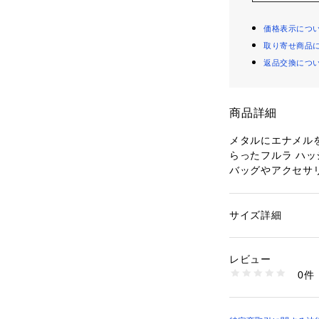
価格表示につ
取り寄せ商品
返品交換につ
商品詳細
メタルにエナメル
らったフルラ ハッシュ
バッグやアクセサ
てくれます。
- メタル製スナッ
サイズ詳細
性別：
レディース
- ブランドロゴの
カテゴリー：
ファッ
素材：メタル + エナ
レビュー
【お読みください
商品番号：
11001000
0件
・初期不良の場合
WK00328MES000
換は承っておりま
・商品の特性上し