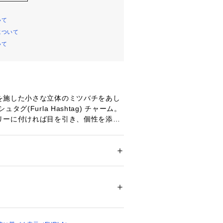
いて
について
いて
を施した小さな立体のミツバチをあし
タグ(Furla Hashtag) チャーム。
リーに付ければ目を引き、個性を添え
プフック
刻印
ション
 ＞ 
財布・ケース
 ＞ 
キーホルダー
メル
】
00131 
（モール）
を除き、アウトレット商品の返品、交
 （ショップ）
せん。
わなどがみられる場合がございますの