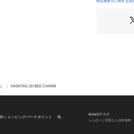
でご了承ください
特定商取引に関する法律
ー
HASHTAG 3D BEE CHARM
&mallデスク
井ショッピングパークポイント
ららぽーと受取なら送料無料