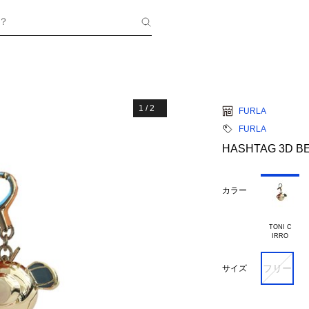
？
1
/
2
FURLA
FURLA
HASHTAG 3D B
カラー
TONI C

フリー
サイズ