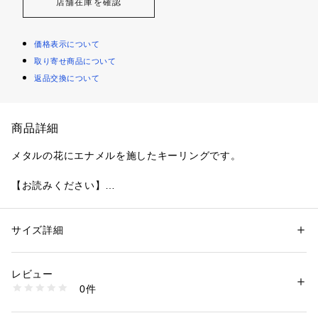
店舗在庫を確認
価格表示について
取り寄せ商品について
返品交換について
商品詳細
メタルの花にエナメルを施したキーリングです。
【お読みください】
・初期不良の場合を除き、アウトレット商品の返品、交換は承
っておりません。
・商品の特性上しわなどがみられる場合がございますのでご了
サイズ詳細
性別：
レディース
承ください。
カテゴリー：
ファッション
 ＞ 
財布・ケース
 ＞ 
キーホルダー
素材：メタル + エナメル
レビュー
商品番号：
1100100000136 
（モール）
0件
WR00907MES000 （ショップ）