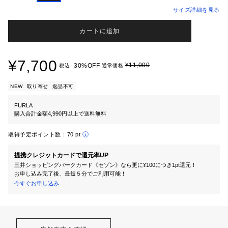
サイズ詳細を見る
カートに追加
¥7,700
¥11,000
30%OFF
税込
通常価格
NEW
取り寄せ
返品不可
FURLA
購入合計金額4,990円以上で送料無料
取得予定ポイント数：
70 pt
提携クレジットカードで還元率UP
三井ショッピングパークカード《セゾン》なら更に¥100につき1pt還元！
お申し込み完了後、最短５分でご利用可能！
今すぐお申し込み