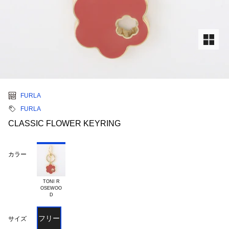
FURLA
FURLA
CLASSIC FLOWER KEYRING
カラー
TONI R

OSEWOO

フリー
サイズ