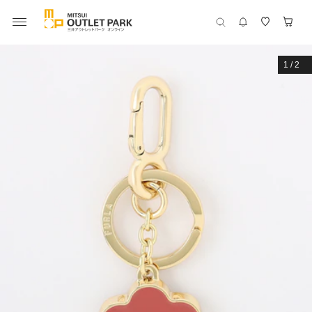
1
/
2