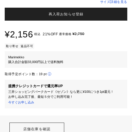
サイズ詳細を見る
再入荷お知らせ登録
¥2,156
¥2,750
21%OFF
税込
通常価格
取り寄せ
返品不可
Marimekko
購入合計金額33,000円以上で送料無料
取得予定ポイント数：
19 pt
提携クレジットカードで還元率UP
三井ショッピングパークカード《セゾン》なら更に¥100につき1pt還元！
お申し込み完了後、最短５分でご利用可能！
今すぐお申し込み
店舗在庫を確認