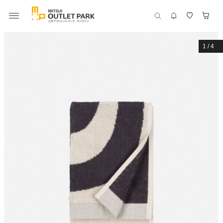
1
/
4