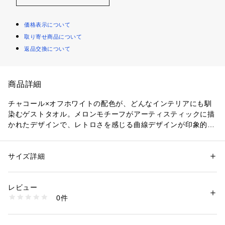
価格表示について
取り寄せ商品について
返品交換について
商品詳細
チャコール×オフホワイトの配色が、どんなインテリアにも馴
染むゲストタオル。メロンモチーフがアーティスティックに描
かれたデザインで、レトロさを感じる曲線デザインが印象的。
ほど良いサイズ感で、持ち歩きとしてもお使いいただけます。
サイズ詳細
性別：
レディース
テキスタイル：Melooni(メローニ)/メロン
カテゴリー：
生活雑貨
 ＞ 
バス・トイレ・掃除洗濯・タオル
 ＞ 
タオル・バ
スタオル
DESIGNER：Maija Isola
レビュー
0件
商品番号：
1100200000060 
（モール）
52239472878 （ショップ）