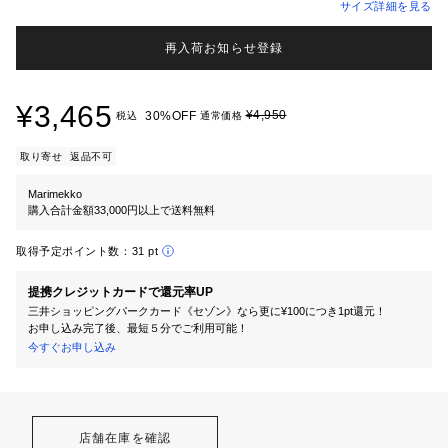
サイズ詳細を見る
再入荷お知らせ登録
¥3,465
¥4,950
30%OFF
税込
通常価格
取り寄せ
返品不可
Marimekko
購入合計金額33,000円以上で送料無料
取得予定ポイント数：
31 pt
提携クレジットカードで還元率UP
三井ショッピングパークカード《セゾン》なら更に¥100につき1pt還元！
お申し込み完了後、最短５分でご利用可能！
今すぐお申し込み
店舗在庫を確認