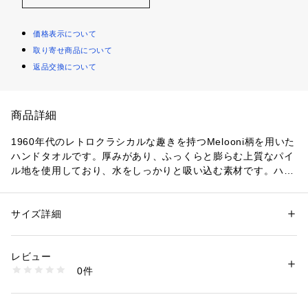
価格表示について
取り寄せ商品について
返品交換について
商品詳細
1960年代のレトロクラシカルな趣きを持つMelooni柄を用いた
ハンドタオルです。厚みがあり、ふっくらと膨らむ上質なパイ
ル地を使用しており、水をしっかりと吸い込む素材です。ハン
ドタオルとして使い勝手の良い、縦長の絶妙なサイジング。お
客様用のタオルとしても活躍するアイテムです。
サイズ詳細
性別：
レディース
カテゴリー：
生活雑貨
 ＞ 
バス・トイレ・掃除洗濯・タオル
 ＞ 
タオル・バ
スタオル
テキスタイル：Melooni(メローニ)/メロン
レビュー
DESIGNER：Maija Isola
0件
商品番号：
1100200000071 
（モール）
52249472877 （ショップ）