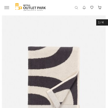
1
/
4