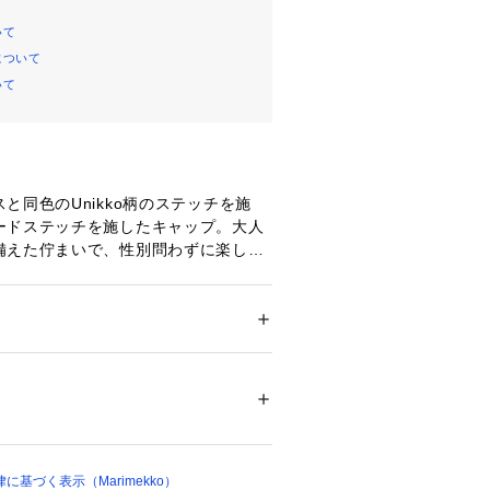
いて
について
いて
と同色のUnikko柄のステッチを施
ードステッチを施したキャップ。大人
備えた佇まいで、性別問わずに楽しめ
ています。オーセンティックな6パネ
ジュアルスタイルに取り入れやすいの
ブドバイザーを採用し、顔まわりをす
れるのも特徴です。
ション
 ＞ 
帽子・ヘアアクセサリー
 ＞ 
キャッ
ko(ウニッコ)/花
00119 
（モール）
ショップ）
Isola
基づく表示（Marimekko）