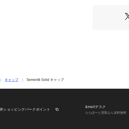
キャップ
Sementti Solid キャップ
&mallデスク
井ショッピングパークポイント
ららぽーと受取なら送料無料