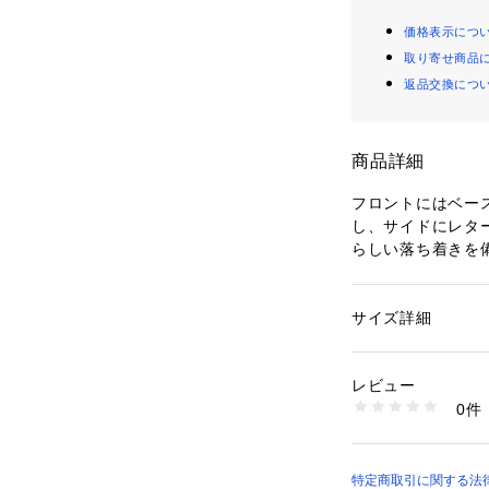
価格表示につ
取り寄せ商品
返品交換につ
商品詳細
フロントにはベース
し、サイドにレタ
らしい落ち着きを
るデザインになっ
ルデザインで、カ
もポイント。カー
サイズ詳細
性別：
レディース
っきりと見せてく
カテゴリー：
ファッ
プ
レビュー
0件
テキスタイル：Unik
商品番号：
11002000
52253293979 （
DESIGNER：Maija 
特定商取引に関する法律に