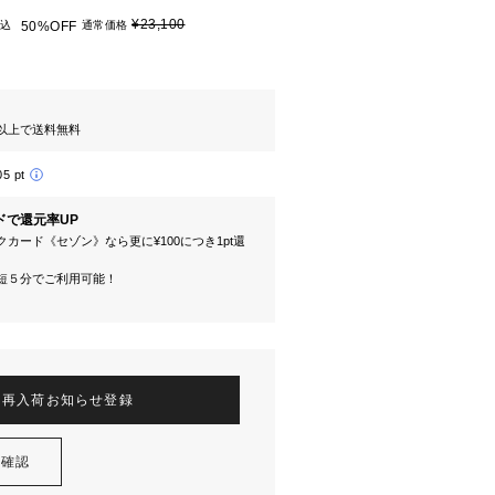
¥23,100
込
50%OFF
通常価格
円以上で送料無料
05 pt
ドで還元率UP
カード《セゾン》なら更に¥100につき1pt還
短５分でご利用可能！
再入荷お知らせ登録
を確認