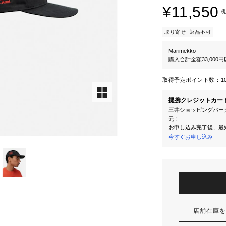
¥11,550
税
取り寄せ
返品不可
Marimekko
購入合計金額33,000
取得予定ポイント数：
1
提携クレジットカー
三井ショッピングパーク
元！
お申し込み完了後、最
今すぐお申し込み
店舗在庫