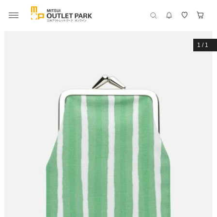
1
/
1