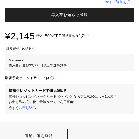
サイズ詳細を見る
再入荷お知らせ登録
¥2,145
¥4,290
50%OFF
税込
通常価格
取り寄せ
返品不可
Marimekko
購入合計金額33,000円以上で送料無料
取得予定ポイント数：
19 pt
提携クレジットカードで還元率UP
三井ショッピングパークカード《セゾン》なら更に¥100につき1pt還元！
お申し込み完了後、最短５分でご利用可能！
今すぐお申し込み
店舗在庫を確認