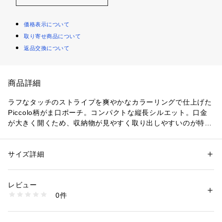
価格表示について
取り寄せ商品について
返品交換について
商品詳細
ラフなタッチのストライプを爽やかなカラーリングで仕上げた
Piccolo柄がま口ポーチ。コンパクトな縦長シルエット。口金
が大きく開くため、収納物が見やすく取り出しやすいのが特
徴。カードやリップなどの小物類をすっきりとまとめられるた
め、バッグの中が整います。
サイズ詳細
性別：
レディース
メンズ
カテゴリー：
ファッション
 ＞ 
財布・ケース
 ＞ 
ポーチ
レビュー
商品番号：
1100200000126 
（モール）
0件
52249473315 （ショップ）