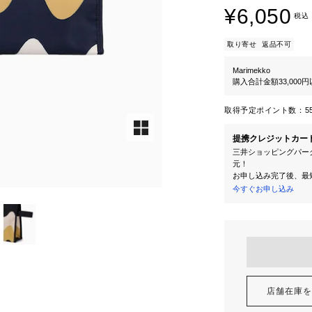
¥6,050
税込
取り寄せ
返品不可
Marimekko
購入合計金額33,000
取得予定ポイント数：
5
提携クレジットカー
三井ショッピングパーク
元！
お申し込み完了後、最
今すぐお申し込み
店舗在庫