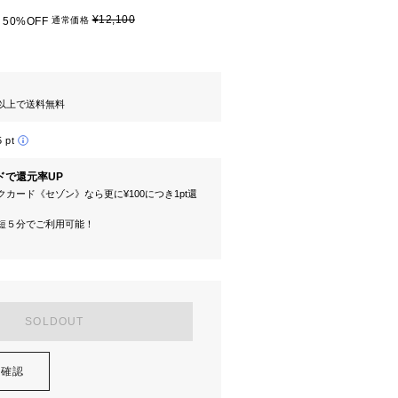
¥12,100
50%OFF
通常価格
円以上で送料無料
5 pt
ドで還元率UP
カード《セゾン》なら更に¥100につき1pt還
短５分でご利用可能！
SOLDOUT
を確認