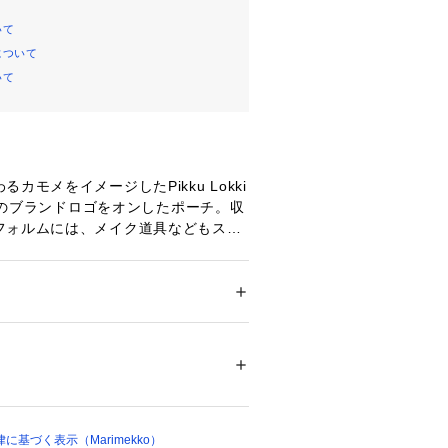
いて
について
いて
カモメをイメージしたPikku Lokki
kkoのブランドロゴをオンしたポーチ。収
フォルムには、メイク道具などもスム
ることができます。サイドに持ち手が
ちょっとしたお出かけにバッグ感覚で
きます
メンズ
 ＞ 
その他バッグ
00%
00144 
（モール）
ショップ）
基づく表示（Marimekko）