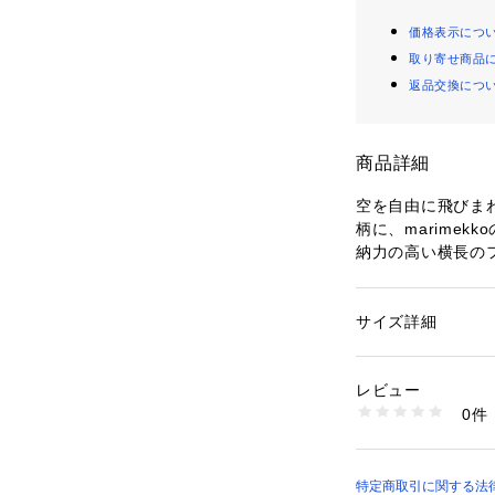
価格表示につ
取り寄せ商品
返品交換につ
商品詳細
空を自由に飛びまわる
柄に、marime
納力の高い横長の
ーズに出し入れす
付いているので、
持ち歩くこともで
サイズ詳細
性別：
レディース
カテゴリー：
バッグ
素材：ポリエステル1
レビュー
商品番号：
11002000
0件
52219471156 （
特定商取引に関する法律に