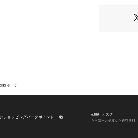
Lokki ポーチ
&mallデスク
井ショッピングパークポイント
ららぽーと受取なら送料無料