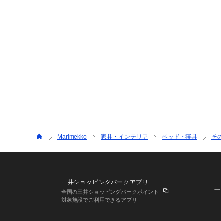
Marimekko
家具・インテリア
ベッド・寝具
そ
三井ショッピングパークアプリ
三
全国の三井ショッピングパークポイント
対象施設でご利用できるアプリ