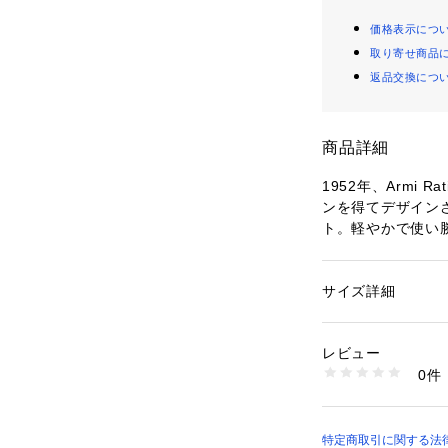
価格表示につ
取り寄せ商品
返品交換につ
商品詳細
1952年、Armi
ンを得てデザインされ
ト。軽やかで使い
たたかな肌触りも
います。
サイズ詳細
性別：
レディース
カテゴリー：
家具・
素材：毛35% コット
他4%

レビュー
商品情報
0件
商品番号：
11002000
52239472853 （
特定商取引に関する法律に