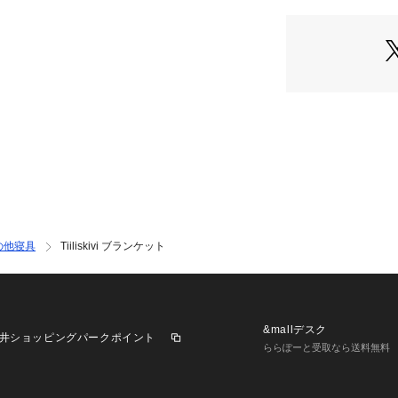
の他寝具
Tiiliskivi ブランケット
&mallデスク
井ショッピングパークポイント
ららぽーと受取なら送料無料