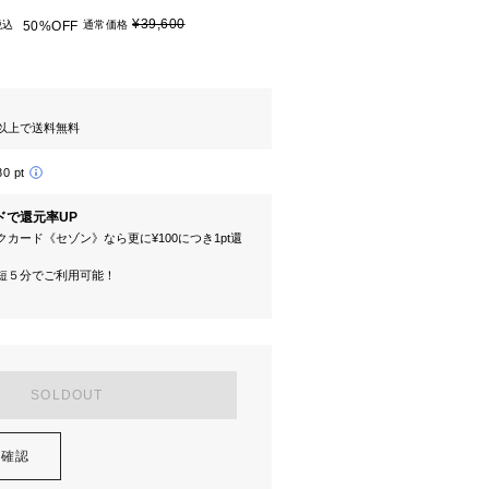
¥39,600
税込
50%OFF
通常価格
円以上で送料無料
80 pt
ドで還元率UP
カード《セゾン》なら更に¥100につき1pt還
短５分でご利用可能！
SOLDOUT
を確認