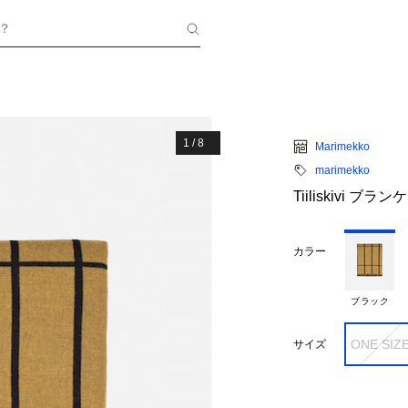
？
1
/
8
Marimekko
marimekko
Tiiliskivi ブラ
カラー
ブラック
ONE SIZ
サイズ