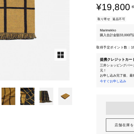
¥19,800
取り寄せ
返品不可
Marimekko
購入合計金額33,000
取得予定ポイント数：
1
提携クレジットカー
三井ショッピングパーク
元！
お申し込み完了後、最
今すぐお申し込み
店舗在庫