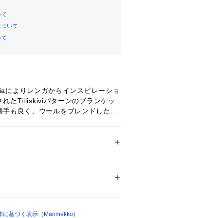
いて
について
いて
 Ratiaによりレンガからインスピレーショ
たTiiliskiviパターンのブランケッ
勝手も良く、ウールをブレンドしたあ
魅力です。端にはフリンジが施されて
メンズ
インテリア
 ＞ 
ベッド・寝具
 ＞ 
その他寝具
ン35% ポリエステル15% ナイロン11% その
00155 
（モール）
ショップ）
基づく表示（Marimekko）