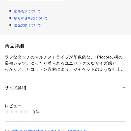
価格表示について
取り寄せ商品について
返品交換について
商品詳細
ラフなタッチのマルチストライプが印象的な、｢Piccolo｣柄の
長袖シャツ。ゆったり着られるユニセックスなサイズ感と、し
っかりとしたコットン素材により、ジャケットのような仕上が
りです。左胸もとには大きなパッチポケットを添えてアクセン
トに。そのしたの刺繍デザインも見逃せないポイントとなって
います。

サイズ詳細
性別：
レディース
メンズ
カテゴリー：
ファッション
 ＞ 
トップス
 ＞ 
シャツ・ブラウス
素材：コットン100%
商品により、柄の配置が画像と異なる場合がございます。予め
レビュー
ご了承下さい。
商品番号：
1100200000171 
（モール）
0件
52254194475 （ショップ）