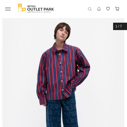
1
/
7