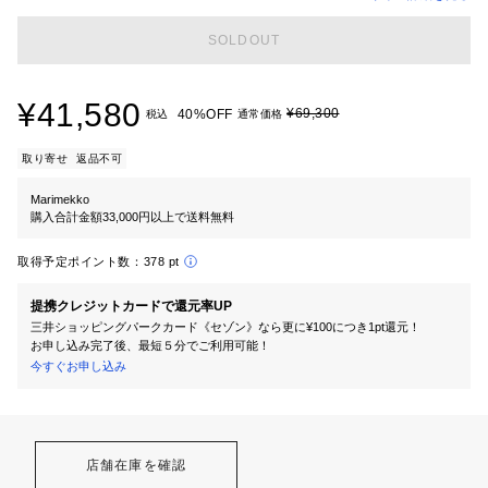
SOLDOUT
¥41,580
¥69,300
40%OFF
税込
通常価格
取り寄せ
返品不可
Marimekko
購入合計金額33,000円以上で送料無料
取得予定ポイント数：
378 pt
提携クレジットカードで還元率UP
三井ショッピングパークカード《セゾン》なら更に¥100につき1pt還元！
お申し込み完了後、最短５分でご利用可能！
今すぐお申し込み
店舗在庫を確認