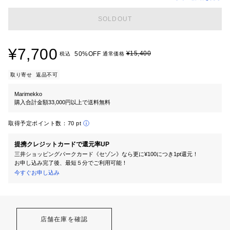
SOLDOUT
¥7,700
¥15,400
50%OFF
税込
通常価格
取り寄せ
返品不可
Marimekko
購入合計金額33,000円以上で送料無料
取得予定ポイント数：
70 pt
提携クレジットカードで還元率UP
三井ショッピングパークカード《セゾン》なら更に¥100につき1pt還元！
お申し込み完了後、最短５分でご利用可能！
今すぐお申し込み
店舗在庫を確認