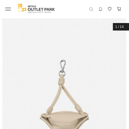
1
/
14