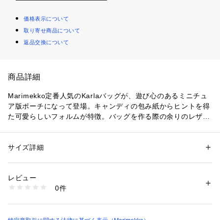
価格表示について
取り寄せ商品について
返品交換について
商品詳細
Marimekko定番人気のKarlaバッグが、遊び心のあるミニチュ
ア版ポーチになって登場。キャンディの包み紙からヒントを得
た可愛らしいフォルムが特徴。バッグを作る際の余りのレザー
から作られたというサスティナブルな点もポイントです。小物
入れとしても、バッグに取り付けてチャームとしてもお使いい
ただけます。

サイズ詳細
性別：
レディース
メンズ
カテゴリー：
バッグ
 ＞ 
その他バッグ
素材：牛革
商品により、柄の配置が画像と異なる場合がございます。予め
レビュー
ご了承下さい。
商品番号：
1100200000182 
（モール）
0件
52254294397 （ショップ）