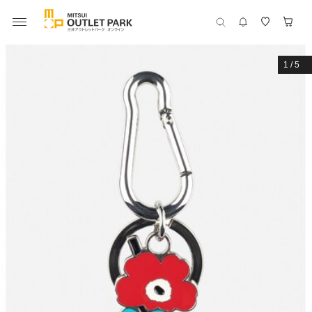
1
/
5