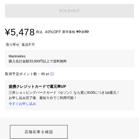
SOLDOUT
¥5,478
¥9,130
40%OFF
税込
通常価格
取り寄せ
返品不可
Marimekko
購入合計金額33,000円以上で送料無料
取得予定ポイント数：
49 pt
提携クレジットカードで還元率UP
三井ショッピングパークカード《セゾン》なら更に¥100につき1pt還元！
お申し込み完了後、最短５分でご利用可能！
今すぐお申し込み
店舗在庫を確認