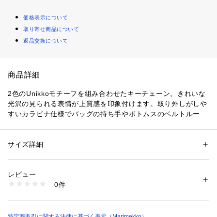
価格表示について
取り寄せ商品について
返品交換について
商品詳細
2色のUnikkoモチーフを組み合わせたキーチェーン。きれいな
光沢の見られる表情が上質感を印象付けます。取り外しがしや
すいカラビナ仕様でバッグの持ち手やボトムスのベルトループ
などへのセットもスムーズです。リングパーツがあしらわれ、
鍵の目印としても重宝します。実用性が高く、ギフトとしても
おすすめです。

サイズ詳細
性別：
レディース
メンズ
カテゴリー：
ファッション
 ＞ 
財布・ケース
 ＞ 
キーケース・キーアクセサ
リー
商品により、柄の配置が画像と異なる場合がございます。予め
レビュー
ご了承下さい。
0件
商品番号：
1100200000186 
（モール）
52254294595 （ショップ）
特定商取引に関する法律に基づく表示（Marimekko）