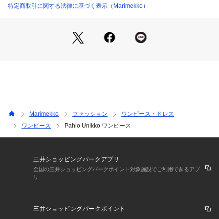
商品情報
特定商取引に関する法律に基づく表示（Marimekko）
Marimekko
ファッション
ワンピース・ドレス
ワンピース
Pahlo Unikko ワンピース
三井ショッピングパークアプリ
全国の三井ショッピングパークポイント対象施設でご利用できるアプ
リ
三井ショッピングパークポイント