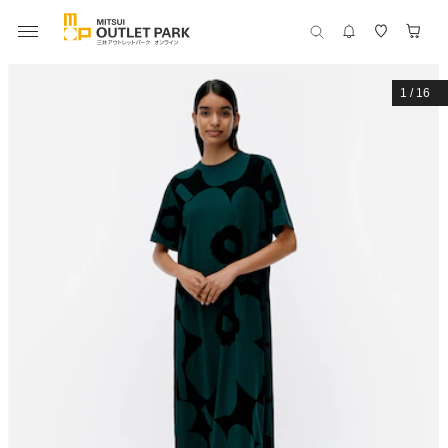
1
/
16