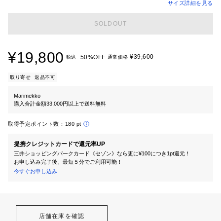
サイズ詳細を見る
SOLDOUT
¥19,800
¥39,600
50%OFF
税込
通常価格
取り寄せ
返品不可
Marimekko
購入合計金額33,000円以上で送料無料
取得予定ポイント数：
180 pt
提携クレジットカードで還元率UP
三井ショッピングパークカード《セゾン》なら更に¥100につき1pt還元！
お申し込み完了後、最短５分でご利用可能！
今すぐお申し込み
店舗在庫を確認