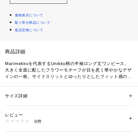
価格表示について
取り寄せ商品について
返品交換について
商品詳細
Marimekkoを代表するUnikko柄の半袖ロング丈ワンピース。
大きく全面に配したフラワーモチーフが目を惹く華やかなデザ
インの一枚。サイドスリットとゆったりとしたフィット感のス
トンと落ちるシルエットがモダンなデザインポイント。一枚で
スタイリッシュなお出かけコーディネートが完成するアイテム
です。

サイズ詳細
性別：
レディース
カテゴリー：
ファッション
 ＞ 
ワンピース・ドレス
 ＞ 
ワンピース
素材：コットン100%
商品により、柄の配置が画像と異なる場合がございます。予め
レビュー
ご了承下さい。

商品番号：
1100200000194 
（モール）
0件
52259193763 （ショップ）
実寸

素材
