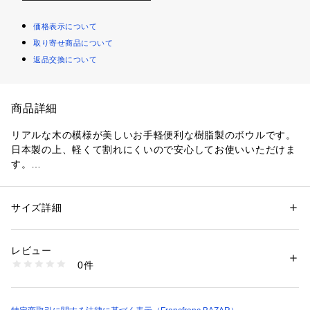
価格表示について
取り寄せ商品について
返品交換について
商品詳細
リアルな木の模様が美しいお手軽便利な樹脂製のボウルです。
日本製の上、軽くて割れにくいので安心してお使いいただけま
す。
電子レンジも食器洗浄機も使えて、普段使いにぴったりです。
スタッキングもできて収納スペースの節約ができるので、アウ
トドアで使うときの持ち運びにも便利。
サイズ詳細
性別：
レディース
メンズ
食器の表面の木目模様は全て職人さんの手仕事です。技術の高
カテゴリー：
生活雑貨
 ＞ 
キッチン用品･調理器具
 ＞ 
食器
素材：PET・ABS樹脂（ウレタン塗装）
い職人さんによりリアルな木目模様を施してもらいました。
レビュー
商品番号：
1100300000007 
（モール）
0件
●電子レンジ:可
FfB0000000021 （ショップ）
●食器洗浄機:可
■家庭用の電子レンジ、食器洗い乾燥機はご使用になれます
が、ご使用の前に取扱書をお読みになってからご使用くださ