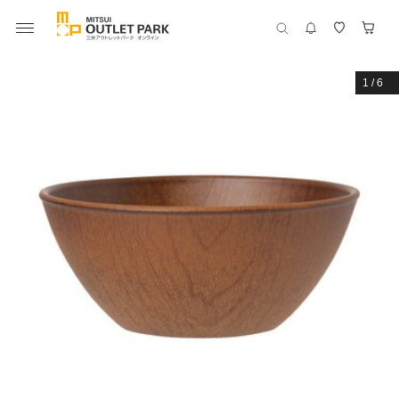
1
/
6