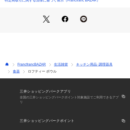
特定商取引に関する法律に基づく表示（Francfranc BAZAR）
い。　
■油分が多い食材と共に電子レンジにかけると油分が高温にな
り製品の塗装剥げや変形が生じる場合があります。　
■当商品は食事用食器であり、調理用ではございません。
■表面の塗装部の塗料は人体に害はありません。
■カレーやケチャップ等を加熱すると着色しやすく酸性のもの
は色落ちしやすいことがあります。
■原産国:日本
FrancfrancBAZAR
生活雑貨
キッチン用品･調理器具
食器
ロフティー ボウル
三井ショッピングパークアプリ
全国の三井ショッピングパークポイント対象施設でご利用できるアプ
リ
三井ショッピングパークポイント