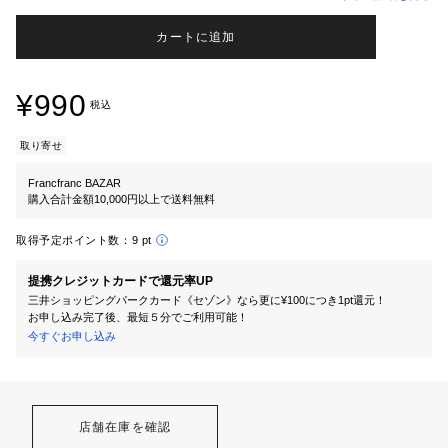
カートに追加
¥990
税込
取り寄せ
Francfranc BAZAR
購入合計金額10,000円以上で送料無料
取得予定ポイント数：
9 pt
提携クレジットカードで還元率UP
三井ショッピングパークカード《セゾン》なら更に¥100につき1pt還元！
お申し込み完了後、最短５分でご利用可能！
今すぐお申し込み
店舗在庫を確認