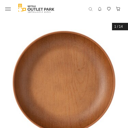
1
/
14