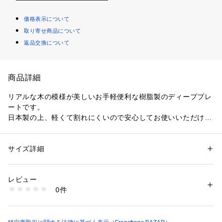
価格表示について
取り寄せ商品について
返品交換について
商品詳細
リアルな木の模様が美しいお手軽便利な樹脂製のディーププレ
ートです。
日本製の上、軽くて割れにくいので安心してお使いいただけま
す。
シンプルな円形で使い勝手よく、電子レンジも食器洗浄機も使
えて、普段使いにぴったりです。
サイズ詳細
性別：
レディース
メンズ
スタッキングもできて収納スペースの節約ができるのも魅力。
カテゴリー：
生活雑貨
 ＞ 
キッチン用品･調理器具
 ＞ 
食器
素材：PET・ABS樹脂（ウレタン塗装）
アウトドアで使うときの持ち運びにも便利です。
レビュー
食器の表面の木目模様は全て職人さんの手仕事です。技術の高
商品番号：
1100300000013 
（モール）
0件
い職人さんによりリアルな木目模様を施してもらいました。
FfB0000000025 （ショップ）
●電子レンジ:可
●食器洗浄機:可