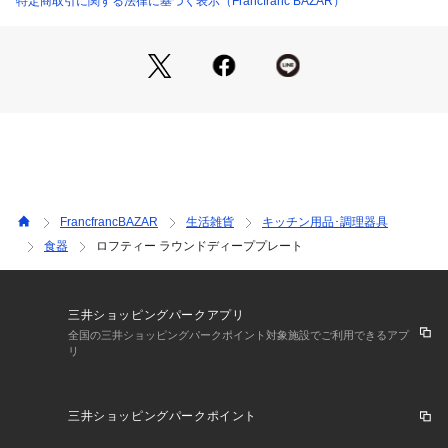
特定商取引に関する法律に基づく表示（Francfranc BAZAR）
■家庭用の電子レンジ、食器洗い乾燥機は使用できますが、使
用前に取扱書をお読みになってから使用ください。
■油分が多い食材と共に電子レンジにかけると油分が高温にな
り製品の塗装剥げや変形が生じる場合があります。
■当商品は食事用食器であり、調理用ではありません。
■表面の塗装部の塗料は人体に害はありません。
■カレーやケチャップ等を加熱すると着色しやすく酸性のもの
は色落ちしやすいことがあります。
■原産国:日本
FrancfrancBAZAR
生活雑貨
キッチン用品･調理器具
食器
ロフティー ラウンドディーププレート
三井ショッピングパークアプリ
全国の三井ショッピングパークポイント対象施設でご利用できるアプ
リ
三井ショッピングパークポイント