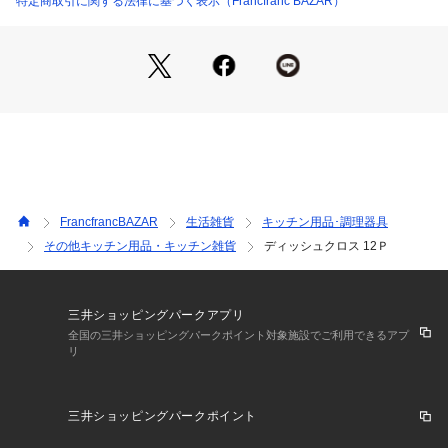
特定商取引に関する法律に基づく表示（Francfranc BAZAR）
のとは別に取扱いください。
■原産国:インド
FrancfrancBAZAR
生活雑貨
キッチン用品･調理器具
その他キッチン用品・キッチン雑貨
ディッシュクロス 12Ｐ
三井ショッピングパークアプリ
全国の三井ショッピングパークポイント対象施設でご利用できるアプ
リ
三井ショッピングパークポイント