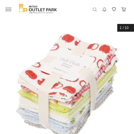
1
/
10