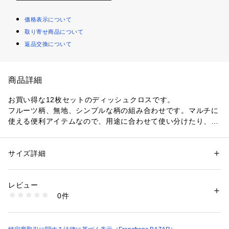
価格表示について
取り寄せ商品について
返品交換について
商品詳細
お買い得な12枚セットのディッシュクロスです。
フルーツ柄、無地、シンプルな柄の組み合わせです。マルチに
使える便利アイテムなので、用途に合わせて使い分けたり、洗
い替え用におすすめです。
コットン100％の心地いい素材感。日常で使うものがお気に入
りのデザインだと家事をしていても気分が上がりそう。是非シ
サイズ詳細
性別：
レディース
メンズ
ーンに合わせてお楽しみください。
カテゴリー：
生活雑貨
 ＞ 
キッチン用品･調理器具
 ＞ 
その他キッチン用
品・キッチン雑貨
素材：綿100％
レビュー
●洗濯:可（弱）
0件
■クロスは早めに取り替えてください。
商品番号：
1100300000021 
（モール）
FfB0000000011 （ショップ）
■洗濯後は清潔に保つため、十分乾かしてからご使用くださ
い。
■濃色部分は色落ちすることがありますので洗濯の際は他のも