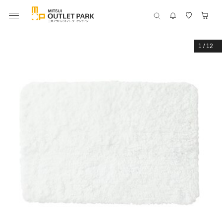
1
/
12