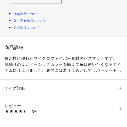
価格表示について
取り寄せ商品について
返品交換について
商品詳細
吸水性に優れたマイクロファイバー素材のバスマットです。
肌触りのよいベーシックカラーを揃えて毎日使いたくなるアイ
テムに仕上げました。裏面には滑り止めとしてラバーシートを
取り付けているため転倒防止にもなります。
●洗濯:洗濯機可（単独洗いもしくはネット使用）
サイズ詳細
性別：
レディース
メンズ
■繊維は引っ張ると抜けます。
カテゴリー：
生活雑貨
 ＞ 
バス・トイレ・掃除洗濯・タオル
 ＞ 
タオル・バ
スタオル
■お洗濯は単独洗いをするかネットに入れてください。
素材：ポリエステル100％
レビュー
■お洗濯後は陰干しでしっかりと乾いてから保管してくださ
3件
い。乾ききっていない状態で保管するとカビの原因になりま
商品番号：
1100300000024 
（モール）
FfB0000000056 （ショップ）
す。