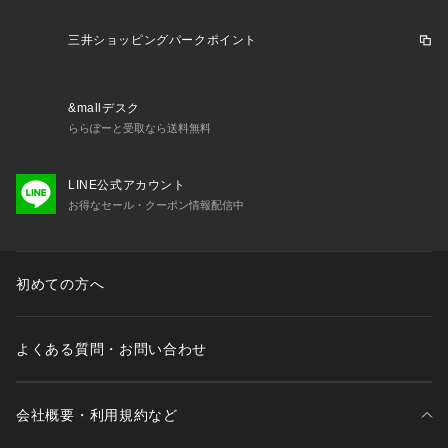
糖脂質（保湿成分）​

※6 マカデミアナッツ脂肪酸フィトステリル（毛髪補修成分）
三井ショッピングパークポイント
※7 加水分解野菜タンパク（毛髪補修成分）
&mallデスク
ららぽーと受取なら送料無料
LINE公式アカウント
お得なセール・クーポン情報配信中
初めての方へ
よくある質問・お問い合わせ
会社概要・利用規約など