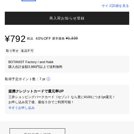
サイズ詳細を見る
再入荷お知らせ登録
¥792
¥1,320
40%OFF
税込
通常価格
取り寄せ
返品不可
BOTANIST Factory / and Habit
購入合計金額3,980円以上で送料無料
取得予定ポイント数：
7 pt
提携クレジットカードで還元率UP
三井ショッピングパークカード《セゾン》なら更に¥100につき1pt還元！
お申し込み完了後、最短５分でご利用可能！
今すぐお申し込み