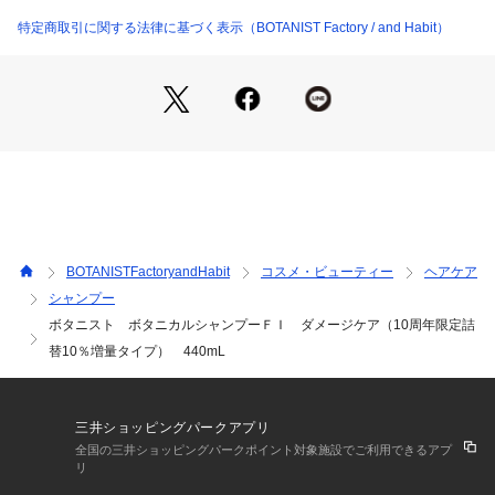
「濃密ボタニカル美容液※2」が叶える３つのケア​

フェルジナンジアナ果実エキス、ツバキ種子油、クロフサスグリ果実エキ
　・地肌ケア … 2種のシラカバウォーター※3、グリチルリチ
特定商取引に関する法律に基づく表示（BOTANIST Factory / and Habit）
ス、酒粕エキス、ジラウロイルグルタミン酸リシンＮａ、メドウフォーム
－δ－ラクトン、ゼイン、加水分解コメタンパク、ユズ果実エキス、ヒマ
ン酸２K（保湿成分）　　​

ワリ種子エキス、アルガニアスピノサ核油、ホホバ種子油、ヒマワリ種子
　・保湿ケア … サトウキビ糖蜜※4、コメセラミド※5（ナノ
油、サルビアヒスパニカ種子油、アルギニン、加水分解ケラチン（羊
化）​

毛）、リンゴ酸、ポリクオタニウム－１０、ＢＧ、ＤＰＧ、デシルグルコ
シド、メチルグルセス－２０、ＰＣＡイソステアリン酸ＰＥＧ－４０水添
　・ダメージケア … マカダミアナッツオイル※6（ナノ化）、
ヒマシ油、コカミドＭＥＡ、トリイソステアリン酸ＰＥＧ－１２０メチル
ボタニカルマイクロプロテイン※7

グルコース、ＰＥＧ－３０水添ヒマシ油、ＰＥＧ－４０水添ヒマシ油、水
添レシチン、水添リゾレシチン、ステアラミドプロピルジメチルアミン、
②5種の仕上がりのラインナップごとに厳選した植物成分を配
ジステアリルジモニウムクロリド、ベヘントリモニウムクロリド、グリセ
リン、フィトステロールズ、ペンチレングリコール、ヘキシレングリコー
合

ル、ＥＤＴＡ－２Ｎａ、エタノール、塩化Ｎａ、トコフェロール、フェノ
ツバキ種子油（保湿成分）

キシエタノール、安息香酸Ｎａ、香料
生産国：日本
BOTANISTFactoryandHabit
コスメ・ビューティー
ヘアケア
商品番号：
1100600000012 
（モール）
③環境に優しい　詰替パウチ　

10125018 （ショップ）
シャンプー
　・環境に優しい再生プラスチック使用で石油由来原料を削減

ボタニスト ボタニカルシャンプーＦＩ ダメージケア（10周年限定詰
　・本体容器よりも廃棄プラスチックを約82%削減できます

替10％増量タイプ） 440mL
※1 硫酸系界面活性剤　※2 シラカンバ樹液、ガラクトミセス
／シラカンバ樹液発酵液、トウミツ、スフィンゴ糖脂質（全て
保湿成分）、マカデミアナッツ脂肪酸フィトステリル、加水分
三井ショッピングパークアプリ
解野菜タンパク（全て毛髪補修成分）

全国の三井ショッピングパークポイント対象施設でご利用できるアプ
※3 シラカンバ樹液、ガラクトミセス／シラカンバ樹液発酵液
リ
（すべて保湿成分）​※4 トウミツ（保湿成分）※5 スフィンゴ