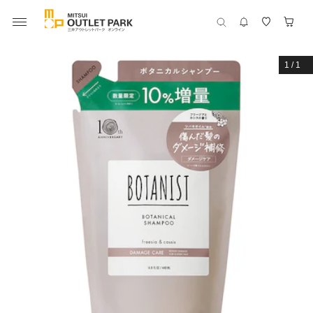
1
/
1