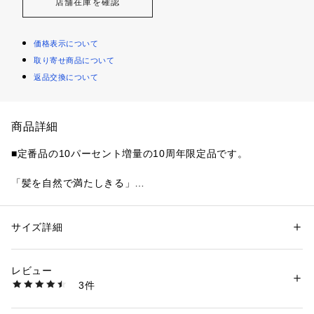
店舗在庫を確認
価格表示について
取り寄せ商品について
返品交換について
商品詳細
■定番品の10パーセント増量の10周年限定品です。

「髪を自然で満たしきる」

なめらかな、ツヤのある髪に洗い上げます。

優しく可憐なフリージアとカシスの香り

自然由来指数 84%　水を含む ISO16128準拠

サイズ詳細
性別：
レディース
メンズ
[シリコンフリー　パラベンフリー　合成着色料フリー　サル
カテゴリー：
コスメ・ビューティー
 ＞ 
ヘアケア
 ＞ 
シャンプー
素材：水、コカミドプロピルベタイン、ココイルメチルタウリンＮａ、ラ
フェート※1 フリー]

ウロイルメチルアラニンＮａ、ラウラミドプロピルベタイン、ラウロイル
レビュー
サルコシンＮａ、ラウレス－４カルボン酸Ｎａ、ココイルグルタミン酸Ｎ
3件
①全バリアントに新配合成分を含む共通成分「濃密ボタニカル
ａ、マカデミアナッツ脂肪酸フィトステリル、加水分解野菜タンパク、ト
ウミツ、スフィンゴ糖脂質、シラカンバ樹液、ガラクトミセス／シラカン
美容液※2」

バ樹液発酵液、グリチルリチン酸２Ｋ、ブドウ種子エキス、テルミナリア