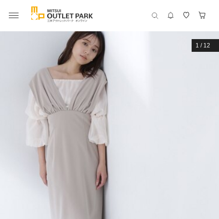
1
/
12