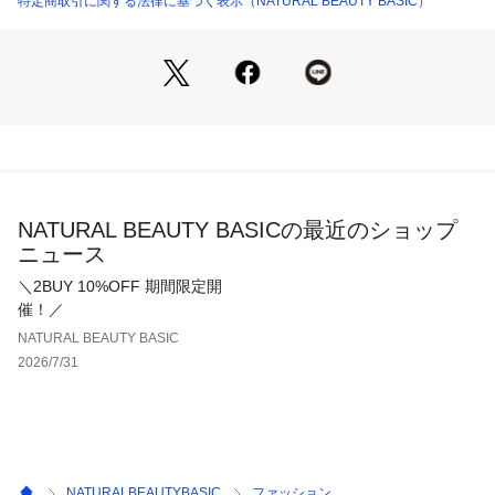
特定商取引に関する法律に基づく表示（NATURAL BEAUTY BASIC）
＜詳細＞
仕様・後ろファスナー
裏地・あり
透け感・なし / 光沢・なし / 伸縮性・なし 
生地の厚さ・普通
※モデルの着用画像の場合、光の当たり具合により、実際の色
味と異なって見えることがございます。色味は、商品単体の画
像をご参照ください。
NATURAL BEAUTY BASICの最近のショップ
ニュース
＼2BUY 10%OFF 期間限定開
催！／
NATURAL BEAUTY BASIC
2026/7/31
NATURALBEAUTYBASIC
ファッション