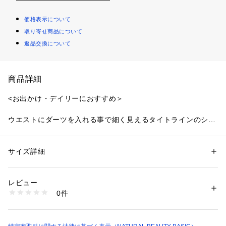
価格表示について
取り寄せ商品について
返品交換について
商品詳細
<お出かけ・デイリーにおすすめ＞
ウエストにダーツを入れる事で細く見えるタイトラインのシル
エットを演出し、スタイルアップが叶うジャンスカです。胸元
にはギャザーをふんだんに入れて着映えるデザインに。ナロー
なタイトシルエットの後ろはセンタースリット入りで、歩きや
サイズ詳細
性別：
レディース
すく仕上げています。肩紐の幅を広めに取っているので、気に
カテゴリー：
ファッション
 ＞ 
ワンピース・ドレス
 ＞ 
ワンピース
素材：（表生地）ポリエステル 62% レーヨン 30% ポリウレタン 8%（裏
なる二の腕をカバー。中は半袖はもちろん、ノースリーブトッ
生地）ポリエステル 100%
レビュー
プスとレイヤードしたヘルシーな着こなしもオススメです。
生産国：中国製
0件
洗濯：40℃非常に弱い 漂白× アイロン110℃ ドライ弱い タンブル乾燥× 
吊り干し ウェット非常に弱い
＜素材＞
※詳しい洗濯方法については、商品の品質表示タグをご覧ください
肉感と落ち感のある程よい素材を使用。
商品番号：
1100700000025 
（モール）
0174140516 （ショップ）