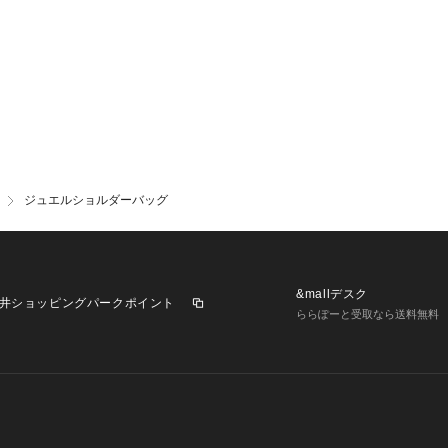
ジュエルショルダーバッグ
&mallデスク
井ショッピングパークポイント
ららぽーと受取なら送料無料