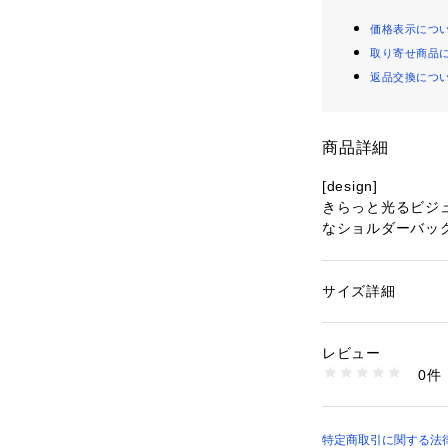
価格表示につ
取り寄せ商品
返品交換につ
商品詳細
[design]
きらっと光るビジ
なショルダーバッ
が横にすっぽりと
ダーをフラップの
グ持ちができ、チ
サイズ詳細
性別：
レディース
チバックとしても
カテゴリー：
バッグ
素材：-
ジョンシーンだけ
生産国：中国製
レビュー
トとしてもキャッ
洗濯：-
0件
※詳しい洗濯方法に
い
※モデルの着用画
商品番号：
11007000
際の色味と異なっ
0173282100 （シ
商品単体の画像を
特定商取引に関する法律に基