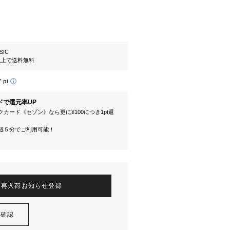
SIC
円以上で送料無料
7 pt
ドで還元率UP
カード《セゾン》なら更に¥100につき1pt還
短５分でご利用可能！
再入荷お知らせ登録
を確認