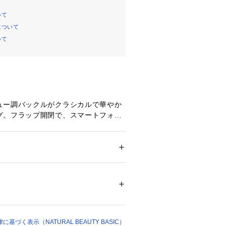
いて
について
いて
ュー調バックルがクラシカルで華やか
グ。フラップ開閉で、スマートフォン
収まるサイズ感です。チェーンショル
内側で交差するとセミショルダーバッ
ェーンショルダーを取り外せばクラッ
お使いいただけます。華やかなオケー
 ＞ 
ショルダーバッグ
でなく、デイリースタイルのアクセン
チーなアイテムです。
ついては、商品の品質表示タグをご覧くださ
像の場合、光の当たり具合により、実
00026 
（モール）
て見えることがございます。色味は、
ョップ）
ご参照ください。
づく表示（NATURAL BEAUTY BASIC）