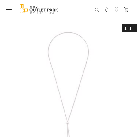
1
/
1