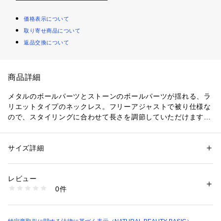
価格表示について
取り寄せ商品について
返品交換について
商品詳細
メタルのボールパーツとストーンのボールパーツが揺れる、ラ
リエットタイプのネックレス。フリーアジャストで被り仕様な
ので、スタイリングに合わせて長さを調節していただけます。
※モデルの着用画像の場合、光の当たり具合により、実際の色
味と異なって見えることがございます。
サイズ詳細
性別：
レディース
カテゴリー：
ファッション
 ＞ 
腕時計・アクセサリー
 ＞ 
ネックレス
素材：-
生産国：韓国製
レビュー
洗濯：-
0件
※詳しい洗濯方法については、商品の品質表示タグをご覧ください
商品番号：
1100700000030 
（モール）
0174292800 （ショップ）