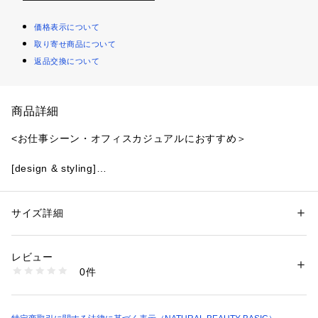
価格表示について
取り寄せ商品について
返品交換について
商品詳細
<お仕事シーン・オフィスカジュアルにおすすめ＞
[design & styling]
ミックス感ある幾何学柄が甘さ控えめで大人フェミニンな印象
のレーススカート。春らしいカラーでコートインにも映え、華
やかに演出してくれます。ウエストにはグログランリボンを施
サイズ詳細
性別：
レディース
し、トップスインした時のさり気ないポイントに。ベーシック
カテゴリー：
ファッション
 ＞ 
スカート
 ＞ 
ひざ丈スカート
素材：（外側）コットン 52% ナイロン 29% ポリエステル 19%（ウエス
カラーのトップスが映えるピンクとライトグリーンと、カラー
ト部分）ポリエステル 100%（内側）ポリエステル 100%
レビュー
アイテムとも合わせやすいオフの3色展開。
生産国：中国製
0件
[fabric]
洗濯：洗濯× 漂白× アイロン150℃ ドライ弱い タンブル乾燥× ウェット×
※詳しい洗濯方法については、商品の品質表示タグをご覧ください
杢糸のコードを渡らせた幾何学柄のレース素材を使用。
商品番号：
1100700000057 
（モール）
左ファスナーで着脱※裏地あり
0173120451 （ショップ）