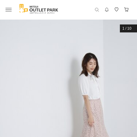
1
/
10