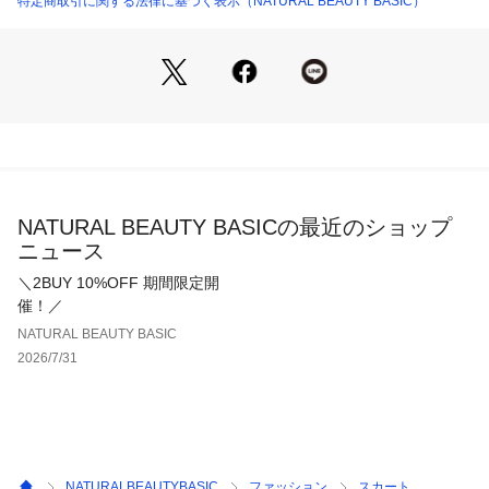
特定商取引に関する法律に基づく表示（NATURAL BEAUTY BASIC）
透け感・あり / 光沢・なし / 伸縮性・あり 
生地の厚さ・普通
※モデルの着用画像の場合、光の当たり具合により、実際の色
味と異なって見えることがございます。色味は、商品単体の画
像をご参照ください。
NATURAL BEAUTY BASICの最近のショップ
ニュース
＼2BUY 10%OFF 期間限定開
催！／
NATURAL BEAUTY BASIC
2026/7/31
NATURALBEAUTYBASIC
ファッション
スカート