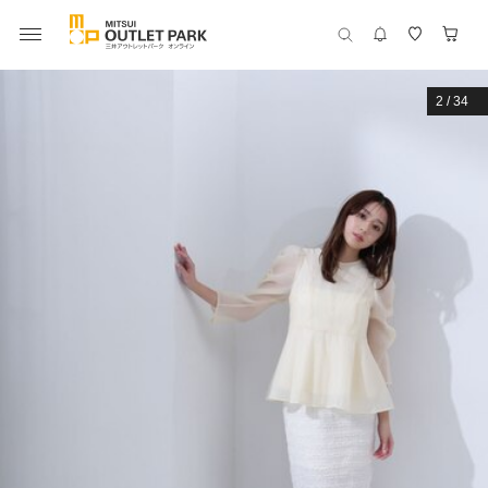
2
/
34