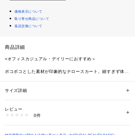
価格表示について
取り寄せ商品について
返品交換について
商品詳細
<オフィスカジュアル・デイリーにおすすめ＞
ポコポコとした素材が印象的なナロースカート。細すぎず体の
ラインを拾いにくいシルエットです。ウエストはシンプルなゴ
ム仕様でストレスフリーなはき心地。スタイリング次第で、通
勤からデイリースタイルまでシーズンレスで着回せます。
サイズ詳細
性別：
レディース
カテゴリー：
ファッション
 ＞ 
スカート
 ＞ 
ひざ丈スカート
素材：（表生地）ポリエステル 100%（裏生地）ポリエステル 100%
＜素材＞
生産国：中国製
レビュー
ストレッチ性を備えた、表面感のあるジャガード素材を使用。
洗濯：40℃非常に弱い 酸素系漂白○ アイロン× ドライ弱い タンブル乾燥× 
0件
吊り干し ウェット非常に弱い
※詳しい洗濯方法については、商品の品質表示タグをご覧ください
＜詳細＞
商品番号：
1100700000072 
（モール）
仕様・開閉なし
0175120343 （ショップ）
裏地・あり