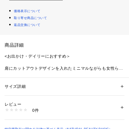
価格表示について
取り寄せ商品について
返品交換について
商品詳細
<お出かけ・デイリーにおすすめ＞
肩にカットアウトデザインを入れたミニマルながらも女性らし
さを感じさせるニット。襟はデコルテをキレイに見せてくれる
ボートネックデザインです。シンプルなデザインなのでボトム
を選ばず、どんなスタイリングとも好相性なアイテムです。
サイズ詳細
性別：
レディース
カテゴリー：
ファッション
 ＞ 
トップス
 ＞ 
ニット・セーター
素材：レーヨン 73% ナイロン 27%
＜素材＞
生産国：中国製
レビュー
スッキリした目面のドライタッチな糸を使用しています。
洗濯：40℃非常に弱い 漂白× アイロン150℃ ドライ弱い タンブル乾燥× 
0件
平干し ウェット非常に弱い
※詳しい洗濯方法については、商品の品質表示タグをご覧ください
＜詳細＞
商品番号：
1100700000135 
（モール）
仕様・開閉なし
0175170406 （ショップ）
裏地・なし