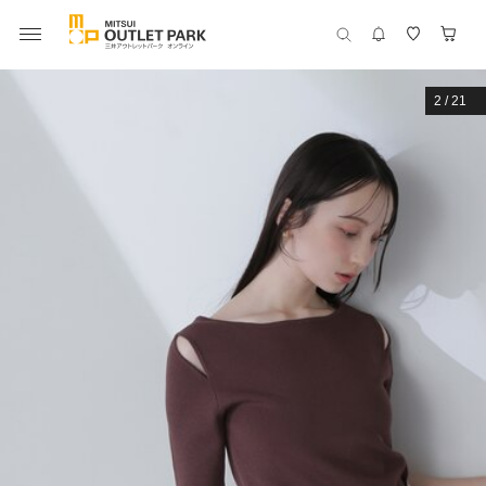
2
/
21