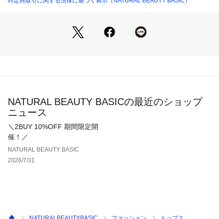
特定商取引に関する法律に基づく表示（NATURAL BEAUTY BASIC）
透け感・なし / 光沢・なし / 伸縮性・あり 
生地の厚さ・普通
※モデルの着用画像の場合、光の当たり具合により、実際の色
味と異なって見えることがございます。色味は、商品単体の画
像をご参照ください。
NATURAL BEAUTY BASICの最近のショップ
ニュース
＼2BUY 10%OFF 期間限定開
催！／
NATURAL BEAUTY BASIC
2026/7/31
NATURALBEAUTYBASIC
ファッション
トップス