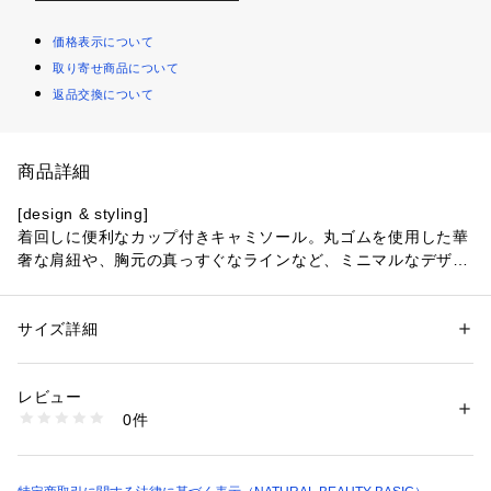
価格表示について
取り寄せ商品について
返品交換について
商品詳細
[design & styling]
着回しに便利なカップ付きキャミソール。丸ゴムを使用した華
奢な肩紐や、胸元の真っすぐなラインなど、ミニマルなデザイ
ンに仕上げています。カップ付きで下着の心配がないため、シ
アー感のあるアイテムのインナーとして取り入れやすいアイテ
ム。しっかりした素材なので見せインナーとして、ジャケット
サイズ詳細
性別：
レディース
やキャミワンピースのインなどにも幅広く使えるアイテムで
カテゴリー：
ファッション
 ＞ 
トップス
 ＞ 
Tシャツ・カットソー
素材：（表生地）ポリエステル 68% コットン 29% ポリウレタン 3%（裏
す。
生地）ポリエステル 62% レーヨン 31% ポリウレタン 7%
レビュー
[fabric]
生産国：中国製
0件
しっかりと肉感があるテレコを使用、1枚着としても使用しや
洗濯：40℃非常に弱い 漂白× アイロン110℃ ドライ× タンブル乾燥× 吊り
干し ウェット非常に弱い
すい素材です。
※詳しい洗濯方法については、商品の品質表示タグをご覧ください
商品番号：
1100700000141 
（モール）
※モデルの着用画像の場合、光の当たり具合により、実際の色
0174160503 （ショップ）