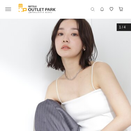
1
/
4