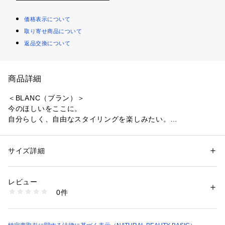
価格表示について
取り寄せ商品について
返品交換について
商品詳細
＜BLANC（ブラン）＞
今のほしいをここに。
自分らしく、自由なスタイリングを楽しみたい。
洗練されたCLASS感と“今”を感じるモードフェミニンなアイテ
ムを提案します。
サイズ詳細
性別：
レディース
フェミニンな存在感を放つチュールフリンジスカート。特徴的
カテゴリー：
ファッション
 ＞ 
スカート
 ＞ 
ひざ丈スカート
素材：（外側）ポリエステル 97% ポリウレタン 3%（内側）ポリエステ
な素材を活かし、ウエストゴム仕様のタイトシルエットでシン
ル 100%
レビュー
プルに仕上げています。軽い着用感のため、シーズンレスで着
生産国：中国製
0件
ていただけます。
洗濯：手洗い 酸素系漂白○ アイロン× ドライ× タンブル乾燥× 吊り干し ウ
ェット非常に弱い
※詳しい洗濯方法については、商品の品質表示タグをご覧ください
＜素材＞
商品番号：
1100700000144 
（モール）
華やかなチュールフリンジ素材を使用しています。
0175120370 （ショップ）