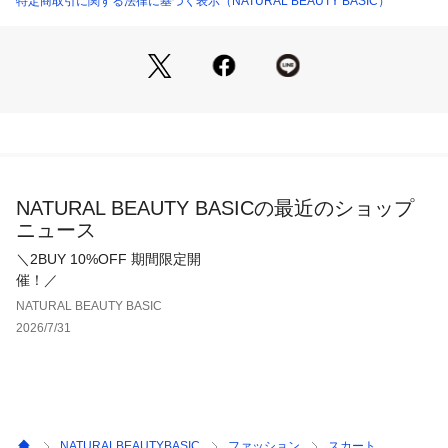
特定商取引に関する法律に基づく表示（NATURAL BEAUTY BASIC）
＜詳細＞
仕様・開閉なし
裏地・あり
透け感・なし / 光沢・なし / 伸縮性・あり 
生地の厚さ・普通
※モデルの着用画像の場合、光の当たり具合により、実際の色
味と異なって見えることがございます。色味は、商品単体の画
NATURAL BEAUTY BASICの最近のショップ
像をご参照ください。
ニュース
＼2BUY 10%OFF 期間限定開
催！／
NATURAL BEAUTY BASIC
2026/7/31
NATURALBEAUTYBASIC
ファッション
スカート