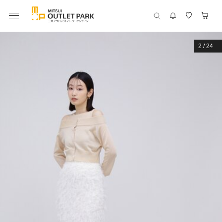
2
/
24