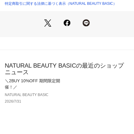
キレイめでフラットな麻ライクな素材を使用しています。
特定商取引に関する法律に基づく表示（NATURAL BEAUTY BASIC）
0174240745 （ショップ）
＜詳細＞
仕様・後ろファスナー
裏地・あり
透け感・トップはややあり、スカートはなし / 光沢・トップは
ややあり、スカートはなし / 伸縮性・なし 
生地の厚さ・トップは薄手、スカートは普通
※モデルの着用画像の場合、光の当たり具合により、実際の色
NATURAL BEAUTY BASICの最近のショップ
味と異なって見えることがございます。色味は、商品単体の画
ニュース
像をご参照ください。
＼2BUY 10%OFF 期間限定開
催！／
NATURAL BEAUTY BASIC
2026/7/31