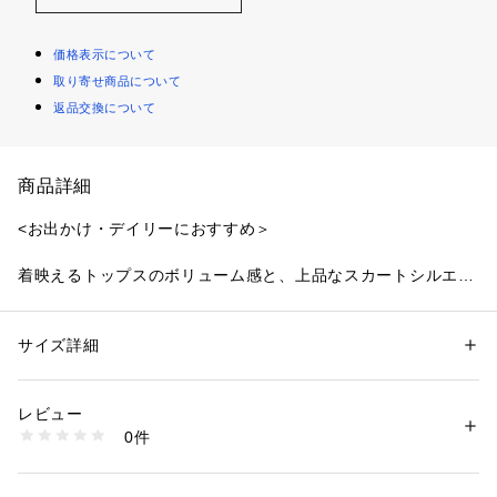
価格表示について
取り寄せ商品について
返品交換について
商品詳細
<お出かけ・デイリーにおすすめ＞
着映えるトップスのボリューム感と、上品なスカートシルエッ
トがポイントの肌見せワンピース。シアーで膨らみあるトップ
スとキレイめなスカートの異素材をドッキングしたデザインで
す。肩を落としてオフショルダーにすると華やかに決まり、肩
サイズ詳細
性別：
レディース
を落とさずに着ていただいても程よいデコルテ開きが今シーズ
カテゴリー：
ファッション
 ＞ 
ワンピース・ドレス
 ＞ 
ワンピース
素材：（上身頃）ポリエステル 100%（下身頃）ポリエステル 97% ポリ
ンらしい印象に。袖はバルーン状で気になる腕をほっそり見せ
ウレタン 3%（裏生地）ポリエステル 100%
レビュー
てくれます。
生産国：中国製
0件
洗濯：40℃非常に弱い 漂白× アイロン110℃ ドライ× タンブル乾燥× 吊り
干し ウェット非常に弱い
＜素材＞
※詳しい洗濯方法については、商品の品質表示タグをご覧ください
トップス部分はシアーな微光沢素材を使用し、スカート部分は
商品番号：
1100700000155 
（モール）