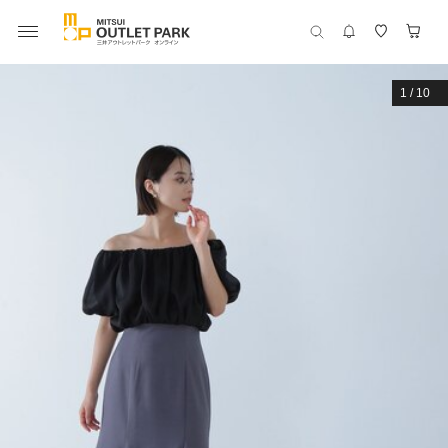
1
/
10