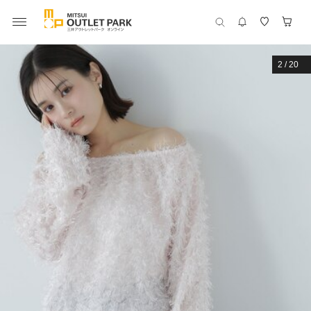
2
/
20