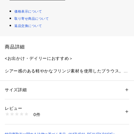
価格表示について
取り寄せ商品について
返品交換について
商品詳細
<お出かけ・デイリーにおすすめ＞
シアー感のある軽やかなフリンジ素材を使用したブラウス。襟
ぐりは天幅が広めで鎖骨をキレイに見せながら、細いゴムを通
しているのでオフショルとしても着ていただけます。袖口も広
くドロップショルダーのため、リラクシーな抜け感のある雰囲
サイズ詳細
性別：
レディース
気を演出。キレイめボトムを合わせるのは勿論、デニムパンツ
カテゴリー：
ファッション
 ＞ 
トップス
 ＞ 
シャツ・ブラウス
素材：ポリエステル 100%
を合わせてカジュアルに着こなすのもオススメです。
生産国：中国製
レビュー
洗濯：手洗い 漂白× アイロン150℃ ドライ× タンブル乾燥× 吊り干し ウェ
0件
＜素材＞
ット非常に弱い
※詳しい洗濯方法については、商品の品質表示タグをご覧ください
透け感のあるフリンジジャガード素材を使用しています。
商品番号：
1100700000163 
（モール）
0175110331 （ショップ）
＜詳細＞