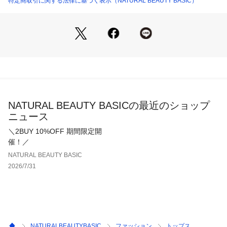
特定商取引に関する法律に基づく表示（NATURAL BEAUTY BASIC）
仕様・開閉なし
裏地・なし
透け感・あり / 光沢・なし / 伸縮性・なし 
生地の厚さ・薄手
※モデルの着用画像の場合、光の当たり具合により、実際の色
味と異なって見えることがございます。色味は、商品単体の画
像をご参照ください。
NATURAL BEAUTY BASICの最近のショップ
ニュース
＼2BUY 10%OFF 期間限定開
催！／
NATURAL BEAUTY BASIC
2026/7/31
NATURALBEAUTYBASIC
ファッション
トップス