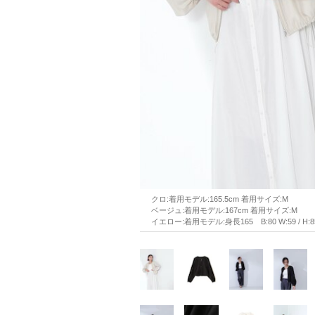
クロ:着用モデル:165.5cm 着用サイズ:M
ベージュ:着用モデル:167cm 着用サイズ:M
イエロー:着用モデル:身長165　B:80 W:59 / H:85