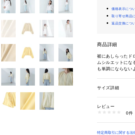
価格表示につ
取り寄せ商品
返品交換につ
商品詳細
裾にあしらったド
ムシルエットにな
も単調にならない
トになります。フ
ッとポイント。透
ず、春先から着や
サイズ詳細
性別：
レディース
カテゴリー：
ファッ
素材：ポリエステル 1
＜素材＞
生産国：中国製
レビュー
リサイクルポリエ
洗濯：40℃非常に弱い
0件
な素材。エアリー
乾燥× 吊り干し ウ
※詳しい洗濯方法に
としたタッチのシ
い
商品番号：
11007000
＜詳細＞
特定商取引に関する法律に基
0175155212 （シ