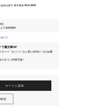
¥11,990
60%OFF
通常価格
SIC
円以上で送料無料
3 pt
ドで還元率UP
カード《セゾン》なら更に¥100につき1pt還
短５分でご利用可能！
カートに追加
を確認