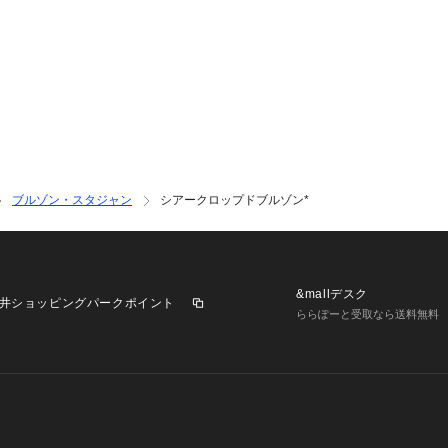
ブルゾン・スタジャン
シアークロップドブルゾン*
&mallデスク
井ショッピングパークポイント
ららぽーと受取なら送料無料