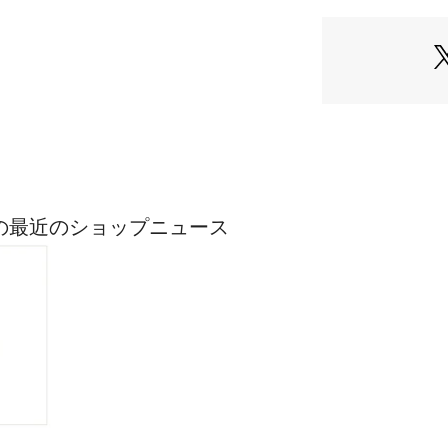
仕様・前ファスナ
裏地・なし
透け感・あり / 光
生地の厚さ・薄手
※モデルの着用画
際の色味と異なっ
商品単体の画像を
ASICの最近のショップニュース