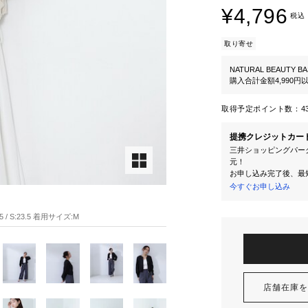
¥4,796
税込
取り寄せ
NATURAL BEAUTY BA
購入合計金額4,990
取得予定ポイント数：
4
提携クレジットカー
三井ショッピングパーク
元！
お申し込み完了後、最
今すぐお申し込み
 / S:23.5 着用サイズ:M
店舗在庫