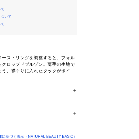
いて
について
いて
ローストリングを調整すると、フォル
るクロップドブルゾン。薄手の生地で
よう、襟ぐりに入れたタックがポイン
ロントに付けた金属ファスナーがキラ
けすぎないシアー感で肌が見えすぎ
すいアウターです。
ション
 ＞ 
アウター
 ＞ 
ブルゾン・スタジャン
00%
ステルを一部使用したサスティナブル
 漂白× アイロン150℃ ドライ弱い タンブル
感が今年らしい表情。艶やかでさらり
ェット非常に弱い
ついては、商品の品質表示タグをご覧くださ
アー素材を使用しています。
00171 
（モール）
づく表示（NATURAL BEAUTY BASIC）
ョップ）