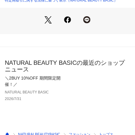
特定商取引に関する法律に基づく表示（NATURAL BEAUTY BASIC）
＜詳細＞
仕様・プルオーバー後ろボタン
裏地・キャミソールあり
透け感・プルオーバーはあり / 光沢・あり / 伸縮性・あり 
生地の厚さ・薄手
※モデルの着用画像の場合、光の当たり具合により、実際の色
味と異なって見えることがございます。色味は、商品単体の画
NATURAL BEAUTY BASICの最近のショップ
像をご参照ください。
ニュース
＼2BUY 10%OFF 期間限定開
催！／
NATURAL BEAUTY BASIC
2026/7/31
NATURALBEAUTYBASIC
ファッション
トップス