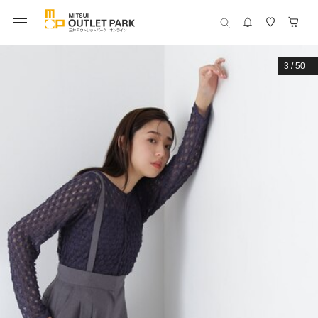
3
/
50