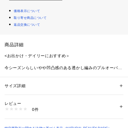
価格表示について
取り寄せ商品について
返品交換について
商品詳細
<お出かけ・デイリーにおすすめ＞
今シーズンらしいやや凹凸感のある透かし編みのプルオーバー
と、リブキャミソールの2点SETのアンサンブルです。プルオ
ーバーはボタンをポイントにし、カーディガン風としても前後
で着られる2Ｗay仕様。中はキャミソール付きなのでインナー
サイズ詳細
性別：
レディース
に困ることなく、ほんのり透け感のあるニットスタイルを楽し
カテゴリー：
ファッション
 ＞ 
トップス
 ＞ 
ニット・セーター
素材：キャミソール:レーヨン 60% ポリエステル 30% ナイロン 10%、カ
めます。
ーディガン: レーヨン 85% ナイロン 15%
レビュー
生産国：キャミソール:中国製、カーディガン:中国製
0件
＜素材＞
洗濯：手洗い 漂白× アイロン150℃ ドライ弱い タンブル乾燥× 平干し ウ
ェット非常に弱い
プルオーバーは凹凸と繊細な光沢感のある、華奢な透かし編
※詳しい洗濯方法については、商品の品質表示タグをご覧ください
み。インナーキャミソールはストレッチ糸をプレーティングし
商品番号：
1100700000181 
（モール）
た、透け感のない2×2のリブ編みです。
0174170505 （ショップ）