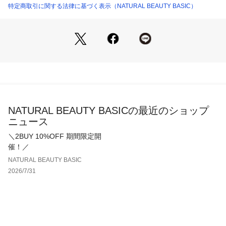
仕様・前ファスナー
特定商取引に関する法律に基づく表示（NATURAL BEAUTY BASIC）
裏地・なし
透け感・なし / 光沢・なし / 伸縮性・なし 
生地の厚さ・普通
※モデルの着用画像の場合、光の当たり具合により、実際の色
味と異なって見えることがございます。色味は、商品単体の画
像をご参照ください。
NATURAL BEAUTY BASICの最近のショップ
ニュース
＼2BUY 10%OFF 期間限定開
催！／
NATURAL BEAUTY BASIC
2026/7/31