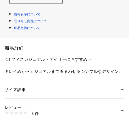
価格表示について
取り寄せ商品について
返品交換について
商品詳細
<オフィスカジュアル・デイリーにおすすめ＞
キレイめからカジュアルまで着まわせるシンプルなデザインの
ワイドパンツです。ウエストまわりはすっきりさせ、ダブルタ
ックを施したストレートワイドシルエットを演出。ブラウス、
ニット、カットソーまで合わせやすく、オンオフ問わず着てい
サイズ詳細
性別：
レディース
ただけます。秋を思わせる落ち着いたカラーを揃えました。
カテゴリー：
ファッション
 ＞ 
パンツ
 ＞ 
ロングパンツ
素材：ポリエステル 97% ポリウレタン 3%
生産国：中国製
レビュー
＜素材＞
洗濯：40℃非常に弱い 漂白× アイロン110℃ ドライ弱い タンブル乾燥× 
0件
裏地がなく軽い着心地の素材を使用しています。
吊り干し ウェット非常に弱い
※詳しい洗濯方法については、商品の品質表示タグをご覧ください
商品番号：
1100700000191 
（モール）
＜詳細＞
0174230770 （ショップ）