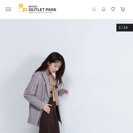
1
/
14