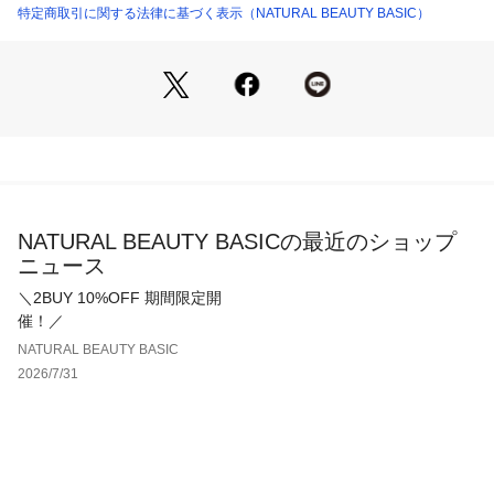
＜素材＞
特定商取引に関する法律に基づく表示（NATURAL BEAUTY BASIC）
0174120341 （ショップ）
フラワー柄のオパール加工を施した、軽やかな素材を使用。少
しハリ感がありフレアシルエットがキレイに広がる素材。
＜詳細＞
仕様・左ファスナー
裏地・あり
透け感・あり / 光沢・あり / 伸縮性・なし 
生地の厚さ・薄手
NATURAL BEAUTY BASICの最近のショップ
※モデルの着用画像の場合、光の当たり具合により、実際の色
ニュース
味と異なって見えることがございます。色味は、商品単体の画
像をご参照ください。
＼2BUY 10%OFF 期間限定開
催！／
NATURAL BEAUTY BASIC
2026/7/31