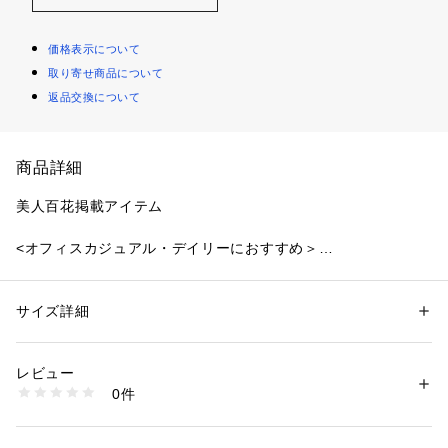
価格表示について
取り寄せ商品について
返品交換について
商品詳細
美人百花掲載アイテム
<オフィスカジュアル・デイリーにおすすめ＞
オパール加工を入れたフラワー柄の着映えフレアスカートは、
程よいシアー感がスタイリングを春らしくアップデート！表の
サイズ詳細
性別：
レディース
オパール生地と裏地のカラーを配色デザインにしているため、
カテゴリー：
ファッション
 ＞ 
スカート
 ＞ 
ひざ丈スカート
素材：（基布）レーヨン 66% ポリエステル 34%（シアー部分）ポリエス
花柄の奥行きが出て、動くたびにふわりと揺れてフェミニンな
テル 100%（内側）ポリエステル 100%
レビュー
雰囲気を演出。切り替えからタックを入れたシルエットのた
生産国：中国製
0件
め、腰まわりはすっきりと、裾に向かってフレアに広がるデザ
洗濯：40℃非常に弱い 漂白× アイロン150℃ ドライ弱い タンブル乾燥× 
吊り干し ウェット非常に弱い
インです。
※詳しい洗濯方法については、商品の品質表示タグをご覧ください
商品番号：
1100700000207 
（モール）