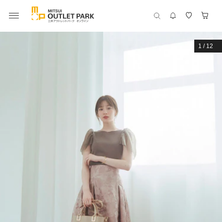
1
/
12