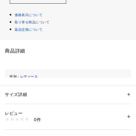
価格表示について
取り寄せ商品について
返品交換について
商品詳細
性別：
レディース
カテゴリー：
ファッション
 ＞ 
トップス
 ＞ 
ニット・セーター
素材：レーヨン 65% ナイロン 35%
生産国：中国製
サイズ詳細
洗濯：40℃非常に弱い 漂白× アイロン150℃ ドライ弱い タンブル乾燥× 
平干し ウェット非常に弱い
※詳しい洗濯方法については、商品の品質表示タグをご覧ください
商品番号：
1100700000242 
（モール）
レビュー
0175174500 （ショップ）
0件