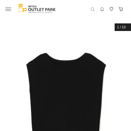
1
/
10