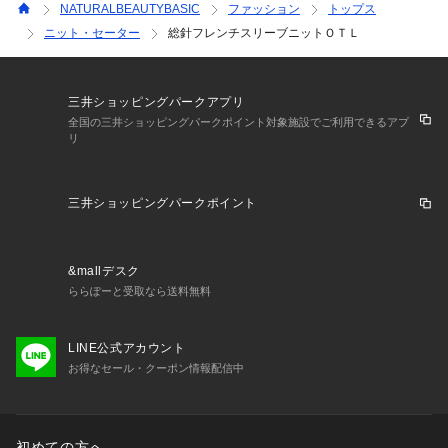
NATURALBEAUTYBASIC
ファッション
トップス
ニット・セーター
総針フレンチスリーブニットＯＴＬ
三井ショッピングパークアプリ
全国の三井ショッピングパークポイント対象施設でご利用できるアプ
リ
三井ショッピングパークポイント
&mallデスク
ららぽーと受取なら送料無料
LINE公式アカウント
お得なセール・クーポン情報配信中
初めての方へ