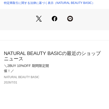
仕様・開閉なし
特定商取引に関する法律に基づく表示（NATURAL BEAUTY BASIC）
裏地・なし
透け感・なし / 光沢・なし / 伸縮性・あり 
生地の厚さ・普通
※モデルの着用画像の場合、光の当たり具合により、実際の色
味と異なって見えることがございます。色味は、商品単体の画
像をご参照ください。
NATURAL BEAUTY BASICの最近のショップ
ニュース
＼2BUY 10%OFF 期間限定開
催！／
NATURAL BEAUTY BASIC
2026/7/31