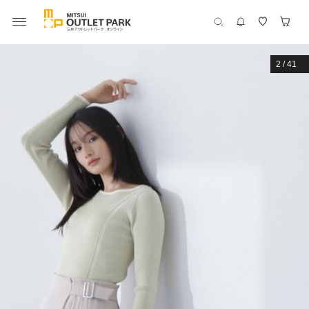
2
/
41