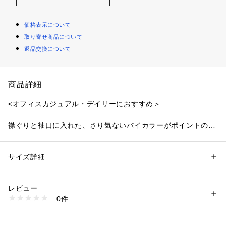
価格表示について
取り寄せ商品について
返品交換について
商品詳細
<オフィスカジュアル・デイリーにおすすめ＞
襟ぐりと袖口に入れた、さり気ないバイカラーがポイントのリ
ブニット。身頃のリブ編みは一部編地を変えたラインを入れて
おり、細見え効果を期待できます。シルエットは程よくフィッ
トするベーシックなサイズ感で、ボトムスINは勿論、レイヤー
サイズ詳細
性別：
レディース
ドスタイルのインナーとしても着ていただけます。
カテゴリー：
ファッション
 ＞ 
トップス
 ＞ 
ニット・セーター
素材：レーヨン 51% ポリエステル 30% ナイロン 19%
生産国：中国製
レビュー
＜素材＞
洗濯：40℃非常に弱い 漂白× アイロン110℃ ドライ× タンブル乾燥× 平干
0件
柔らかくしなやかな風合いをもつハイゲージリブニットです。
し ウェット非常に弱い
※詳しい洗濯方法については、商品の品質表示タグをご覧ください
商品番号：
1100700000248 
（モール）
＜詳細＞
0175170141 （ショップ）