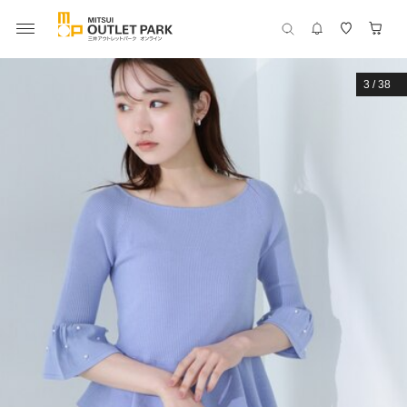
3
/
38