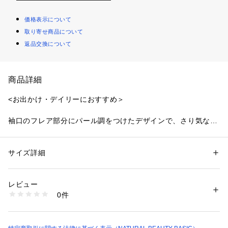
価格表示について
取り寄せ商品について
返品交換について
商品詳細
<お出かけ・デイリーにおすすめ＞
袖口のフレア部分にパール調をつけたデザインで、さり気ない
フェミニンさを感じるニット。襟は幅広く取ったボートネック
デザインなので、デコルテをキレイに見せてくれます。身頃は
リブ編みで華奢に見せながら、裾まわりはペプラムラインを演
サイズ詳細
性別：
レディース
出。パンツやスカートを合わせてもバランスが良いシルエット
カテゴリー：
ファッション
 ＞ 
トップス
 ＞ 
ニット・セーター
素材：レーヨン 67% ポリエステル 33%（裾部分）レーヨン 53% ポリエ
と丈感なので、コーディネートの幅が広がります。
ステル 26% ナイロン 21%
レビュー
生産国：中国製
0件
＜素材＞
洗濯：手洗い 漂白× アイロン150℃ ドライ× タンブル乾燥× 平干し ウェッ
ト非常に弱い
ハイゲージで肌なじみのよいレーヨンナイロン素材を使用。
※詳しい洗濯方法については、商品の品質表示タグをご覧ください
商品番号：
1100700000299 
（モール）
＜詳細＞
0175170340 （ショップ）