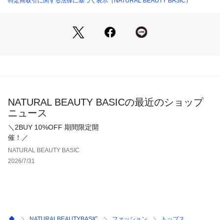
特定商取引に関する法律に基づく表示（NATURAL BEAUTY BASIC）
仕様・開閉なし
裏地・なし
透け感・なし / 光沢・なし / 伸縮性・あり 
生地の厚さ・普通
※モデルの着用画像の場合、光の当たり具合により、実際の色
味と異なって見えることがございます。色味は、商品単体の画
像をご参照ください。
NATURAL BEAUTY BASICの最近のショップ
ニュース
＼2BUY 10%OFF 期間限定開
催！／
NATURAL BEAUTY BASIC
2026/7/31
NATURALBEAUTYBASIC
ファッション
トップス