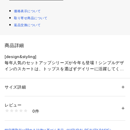
価格表示について
取り寄せ商品について
返品交換について
商品詳細
[design&styling]
毎年人気のセットアップシリーズが今年も登場！シンプルデザ
インのスカートは、トップスを選ばずデイリーに活躍してくれ
る優秀アイテムです。同素材のセットアップシリーズのジャケ
ットを合わせれば、よりかっちりした印象に。カーディガンや
ニットなどを合わせて、デイリー使いもして頂けます。
サイズ詳細
性別：
レディース
[fabric]
カテゴリー：
ファッション
 ＞ 
スカート
 ＞ 
ひざ丈スカート
素材：（表生地）ポリエステル 100%（裏生地）ポリエステル 100%
撥水機能付きのドビー素材を使用。
生産国：中国製
レビュー
洗濯：40℃非常に弱い 漂白× アイロン150℃ ドライ弱い タンブル乾燥× 
0件
■シリーズパンツ[品番：0172130313]
吊り干し ウェット非常に弱い
※詳しい洗濯方法については、商品の品質表示タグをご覧ください
■シリーズジャケット[品番：0172155313]
商品番号：
1100700000322 
（モール）
0172120313 （ショップ）
※モデルの着用画像の場合、光の当たり具合により、実際の色