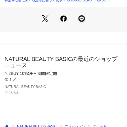
特定商取引に関する法律に基づく表示（NATURAL BEAUTY BASIC）
味と異なって見えることがございます。色味は、商品アップの
画像をご参照ください。
※グレー系とベージュ系とネイビー系のカラー展開はサイトに
よって2色の場合がございます。運営管理上2色に分かれており
ます。
NATURAL BEAUTY BASICの最近のショップ
ニュース
＼2BUY 10%OFF 期間限定開
催！／
NATURAL BEAUTY BASIC
2026/7/31
NATURALBEAUTYBASIC
ファッション
スカート