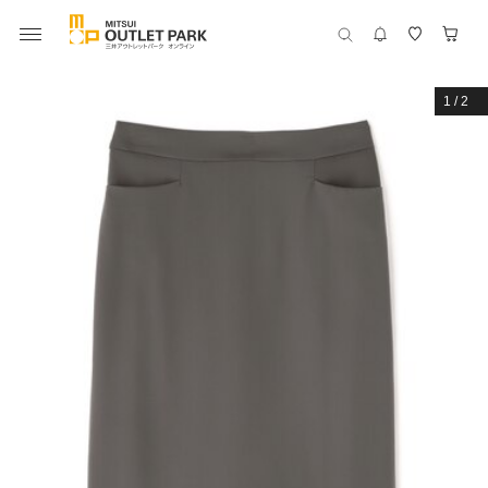
1
/
2