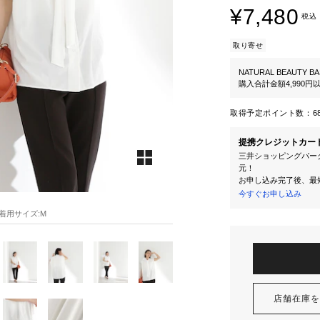
¥7,480
税込
取り寄せ
NATURAL BEAUTY BA
購入合計金額4,990
取得予定ポイント数：
6
提携クレジットカー
三井ショッピングパーク
元！
お申し込み完了後、最
今すぐお申し込み
7 着用サイズ:M
店舗在庫