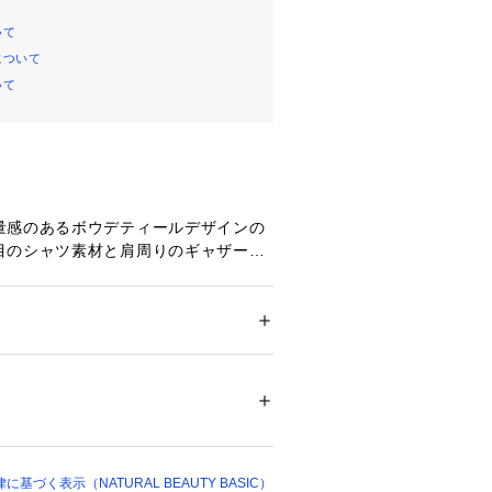
いて
について
いて
量感のあるボウデティールデザインの
目のシャツ素材と肩周りのギャザーで
ス、長めの丈なのでチュニックブラウ
していただけます。ボウタイはラフに
にしても◎パンツやタイトスカートと
すめです。
ション
 ＞ 
トップス
 ＞ 
シャツ・ブラウス
00%
ステルブレンドのシャツ素材。程よい
系漂白○ アイロン150℃ ドライ弱い タンブル
潔感があります。
ェット弱い
ついては、商品の品質表示タグをご覧くださ
像の場合、光の当たり具合により、実
00368 
（モール）
て見えることがございます。色味は、
づく表示（NATURAL BEAUTY BASIC）
ョップ）