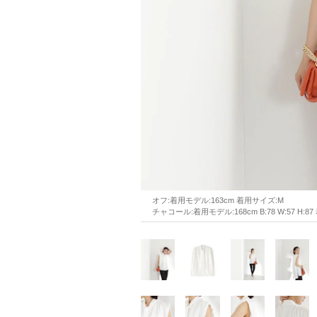
オフ:着用モデル:163cm 着用サイズ:M
チャコール:着用モデル:168cm B:78 W:57 H:8