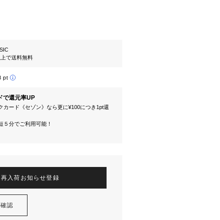
SIC
円以上で送料無料
8 pt
ドで還元率UP
カード《セゾン》なら更に¥100につき1pt還
短５分でご利用可能！
再入荷お知らせ登録
を確認