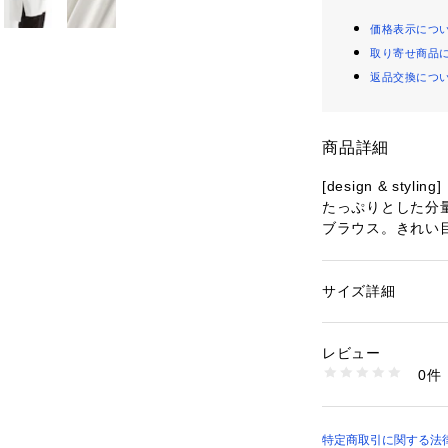
価格表示につ
取り寄せ商品
返品交換につ
商品詳細
[design & styling]
たっぷりとした分
ブラウス。きれい
トレンド感をプラ
スとしても着こな
たらしてもリボン
サイズ詳細
性別：
レディース
合わせるのがおす
カテゴリー：
ファッ
素材：ポリエステル 1
[fabric]
生産国：中国製
レビュー
きれい目のポリエ
洗濯：40℃弱い 酸素
0件
張り感とつや、清
乾燥× 吊り干し ウ
※詳しい洗濯方法に
い
※モデルの着用画
商品番号：
11007000
際の色味と異なっ
特定商取引に関する法律に基
0173110517 （シ