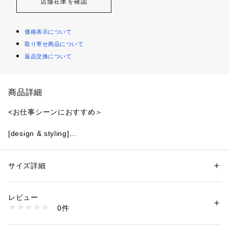
店舗在庫を確認
価格表示について
取り寄せ商品について
返品交換について
商品詳細
<お仕事シーンにおすすめ＞
[design & styling]
ノーカラーの襟元カッティングを美しく際立たせた、シンプル
かつミニマルなデザインのジャケット。立体的で着用時のシル
エットが上品さを引き立ててくれます。袖口にカットを入れる
サイズ詳細
性別：
レディース
ことで抜け感を出し、折り返して手首を見せて着こなしも◎。
カテゴリー：
ファッション
 ＞ 
ジャケット
 ＞ 
テーラードジャケット
素材：（表生地）ポリエステル 89% ポリウレタン 11%（裏生地）ポリエ
同素材のパンツを合わせたセットアップスタイルは勿論、スカ
ステル 100%
レビュー
ートあわせなどオフィスシーンにおすすめです。
生産国：カンボジア製
0件
フロントホックで着脱
洗濯：40℃非常に弱い 漂白× アイロン110℃ ドライ× タンブル乾燥× 吊り
干し ウェット非常に弱い
[fabric]
※詳しい洗濯方法については、商品の品質表示タグをご覧ください