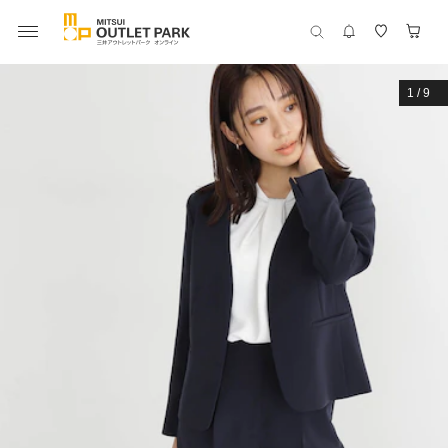
1
/
9