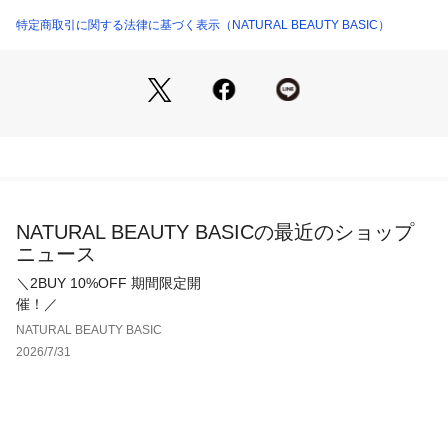
クリーンな印象で綺麗な表面感の素材を使用。ハリがあり、ダ
商品番号：
1100700000379 
（モール）
レ感もなく、シワになりづらいので着用時のきれいなラインが
特定商取引に関する法律に基づく表示（NATURAL BEAUTY BASIC）
0174150112 （ショップ）
引き立ちます。ストレッチの効いた素材は着心地が良く、しっ
かり目の詰まったこだわりの素材です。※裏地付き
■シリーズパンツ[品番：0174130112]
■シリーズテーラードジャケット[品番：0174150113]
※モデルの着用画像の場合、光の当たり具合により、実際の色
味と異なって見えることがございます。色味は、商品単体の画
NATURAL BEAUTY BASICの最近のショップ
像をご参照ください。
ニュース
＼2BUY 10%OFF 期間限定開
催！／
NATURAL BEAUTY BASIC
2026/7/31