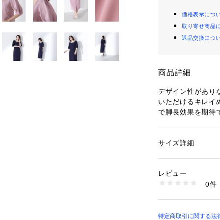
価格表示につ
取り寄せ商品
返品交換につ
商品詳細
デザイン性があり
いただけるキレイ
で脚長効果を期待
を引き立てながら
グされたスクエア
れ、単品でも顔ま
サイズ詳細
性別：
レディース
あるタックスリー
カテゴリー：
ファッ
素材：（表生地）ポリ
イに見せてくれま
地）ポリエステル 10
レビュー
生産国：中国製
0件
＜素材＞
洗濯：40℃非常に弱い
乾燥× 吊り干し ウ
フォルムがキレイ
※詳しい洗濯方法に
微ストレッチの生
い
特定商取引に関する法律に基
商品番号：
11007000