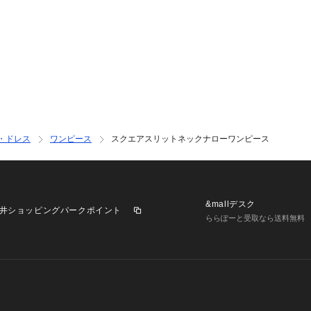
・ドレス
ワンピース
スクエアスリットネックナローワンピース
&mallデスク
井ショッピングパークポイント
ららぽーと受取なら送料無料