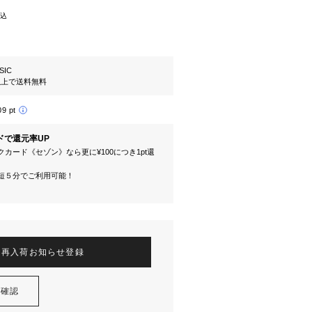
込
SIC
円以上で送料無料
09 pt
ドで還元率UP
カード《セゾン》なら更に¥100につき1pt還
短５分でご利用可能！
再入荷お知らせ登録
を確認