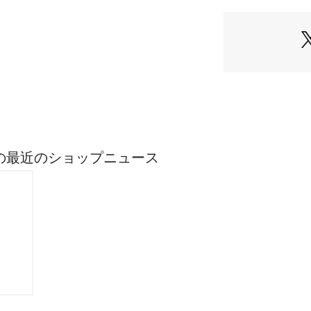
0174140311 （シ
＜詳細＞
仕様・後ろファス
裏地・あり
透け感・なし / 光
生地の厚さ・普通
※モデルの着用画
際の色味と異なっ
商品単体の画像を
ASICの最近のショップニュース