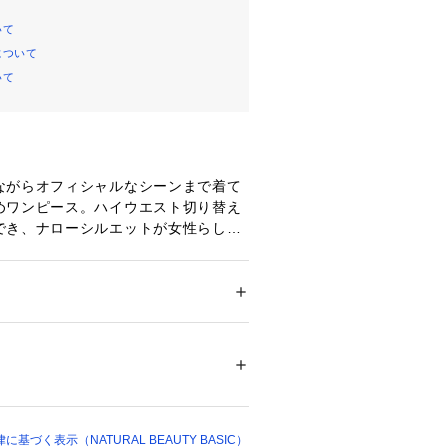
いて
について
いて
ながらオフィシャルなシーンまで着て
めワンピース。ハイウエスト切り替え
でき、ナローシルエットが女性らしさ
スタイル良く演出します。カッティン
ネックがデコルテをキレイに見せてく
わりが映えるデザイン。フォルム感の
ブは二の腕まわりをカバーし腕をキレ
ション
 ＞ 
ワンピース・ドレス
 ＞ 
ワンピース
エステル 89% ポリウレタン 11%（裏生
す。
0%
 漂白× アイロン110℃ ドライ弱い タンブル
ェット非常に弱い
に出るような程よい肉感とハリのある
ついては、商品の品質表示タグをご覧くださ
地を使用。
づく表示（NATURAL BEAUTY BASIC）
00406 
（モール）