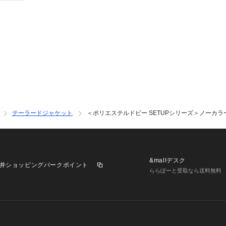
テーラードジャケット
＜ポリエステルドビー SETUPシリーズ＞ノーカラ
&mallデスク
井ショッピングパークポイント
ららぽーと受取なら送料無料