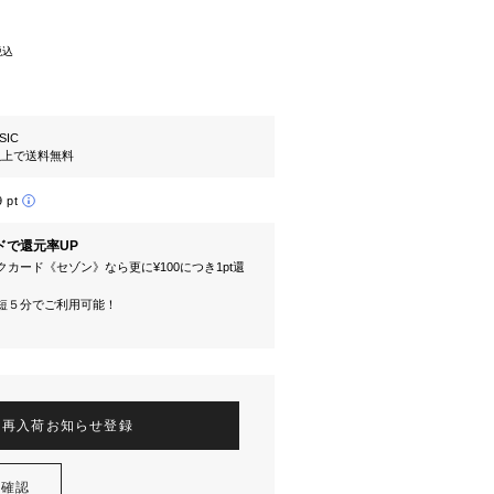
税込
SIC
円以上で送料無料
9 pt
ドで還元率UP
カード《セゾン》なら更に¥100につき1pt還
短５分でご利用可能！
再入荷お知らせ登録
を確認