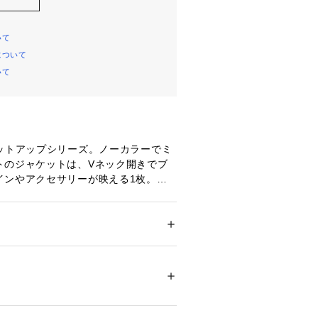
いて
について
いて
セットアップシリーズ。ノーカラーでミ
トのジャケットは、Vネック開きでブ
インやアクセサリーが映える1枚。袖
折り返しても綺麗に着られる仕様で
春夏におすすめ。同素材のボトムスを
ップで着ていただけます。
ション
 ＞ 
ジャケット
 ＞ 
テーラードジャケッ
00%
ドビー組織の素材を使用。適度なスト
膨らみと反発感があります。マシンウ
 漂白× アイロン150℃ ドライ弱い タンブル
ェット非常に弱い
UVカット効果をかねそなえた素材で
ついては、商品の品質表示タグをご覧くださ