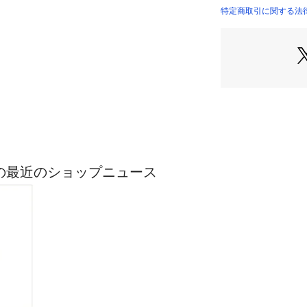
※気になる紫外線
特定商取引に関する法律に基
商品番号：
11007000
0174150210 （シ
果は永久的なもの
＜詳細＞
仕様・前ホック
裏地・なし
透け感・ややあり /
生地の厚さ・普通
＜シリーズ＞
■スカート[品番：017
■パンツ[品番：0174
ASICの最近のショップニュース
※モデルの着用画
際の色味と異なっ
商品単体の画像を