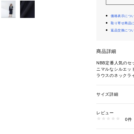
価格表示につ
取り寄せ商品
返品交換につ
商品詳細
NBB定番人気の
ニマルなシルエッ
ラウスのネックラ
口のスリットは、
す。軽い着心地で
あわせてセットア
サイズ詳細
性別：
レディース
カテゴリー：
ファッ
ト
＜素材＞
素材：ポリエステル 1
レビュー
シワになりづらい
生産国：中国製
0件
レッチで、程良い
洗濯：40℃非常に弱い
乾燥× 吊り干し ウ
ォッシャブル可・
※詳しい洗濯方法に
す。
い