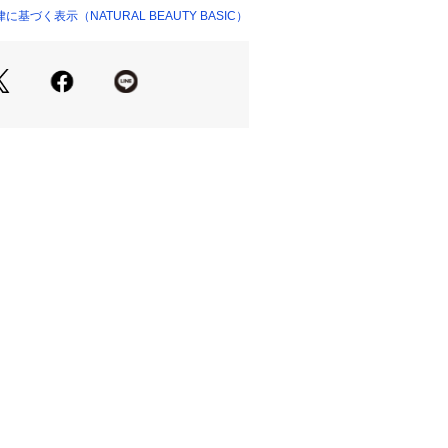
を通しにくくする効果があります。効
づく表示（NATURAL BEAUTY BASIC）
00450 
（モール）
ョップ）
ではありません。
 光沢・なし / 伸縮性・ややあり 
4120210] 
130210] 
像の場合、光の当たり具合により、実
て見えることがございます。色味は、
ご参照ください。