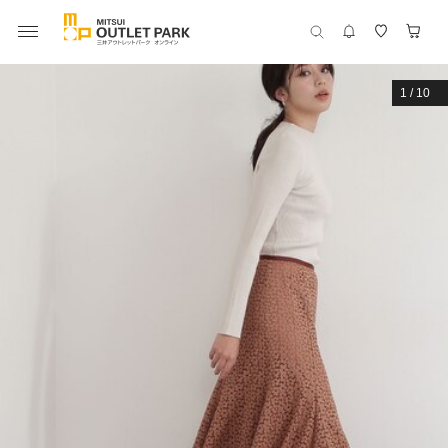
1
/
10