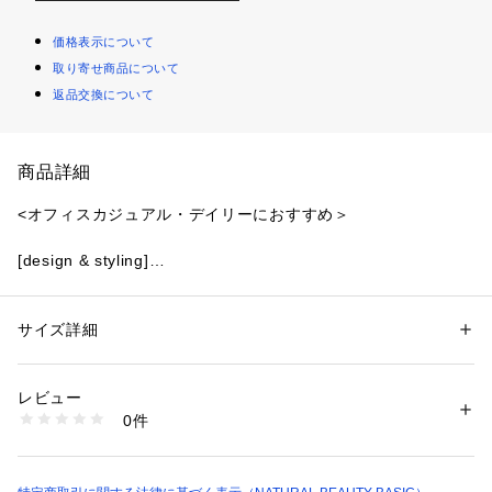
価格表示について
取り寄せ商品について
返品交換について
商品詳細
<オフィスカジュアル・デイリーにおすすめ＞
[design & styling]
春夏に人気だったコードレースのスカートが秋色をつけて再登
場！小花柄をフチどる杢調コードが新鮮なレーススカートは、
長めのレングスとたっぷりとしたマーメイドシルエットで着映
サイズ詳細
性別：
レディース
えする華やかな1枚。ウエストのグログランリボンでトップス
カテゴリー：
ファッション
 ＞ 
スカート
 ＞ 
ひざ丈スカート
素材：（外側）コットン 51% ポリエステル 32% ナイロン 17%（内側）
をINしてもウエストまわりをスッキリと見せてくれるのも嬉し
ポリエステル 100%
レビュー
いポイントです。ニットやブラウスなどシンプルなトップスを
生産国：中国製
0件
あわせるだけでも、微配色のコードレースで、コーディネート
洗濯：洗濯× 漂白× アイロン150℃ ドライ弱い タンブル乾燥× ウェット×
※詳しい洗濯方法については、商品の品質表示タグをご覧ください
が華やかにまとまります。
商品番号：
1100700000554 
（モール）
[fabric]
0172220942 （ショップ）
ナチュラルで柔らかな風合い。サテン裏地を使用しているため