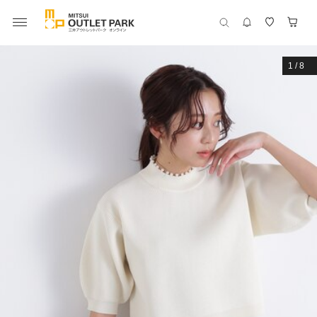
1
/
8