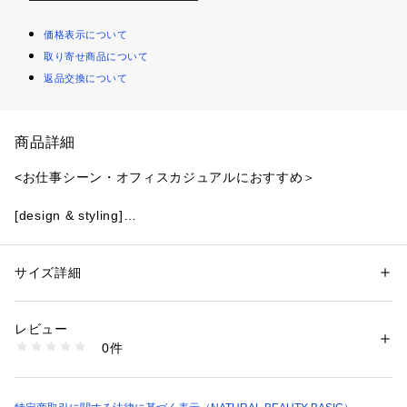
価格表示について
取り寄せ商品について
返品交換について
商品詳細
<お仕事シーン・オフィスカジュアルにおすすめ＞
[design & styling]
スタンドネックに施したパールで顔まわりを華やかに見せてく
れるアクセントのきいたニット。身頃にゆとりを持たせたシル
エットで、気になるボディラインをふんわりとカバーしてくれ
サイズ詳細
性別：
レディース
ます。コンパクトな丈感で、ハイウエストスカートとの着こな
カテゴリー：
ファッション
 ＞ 
トップス
 ＞ 
ニット・セーター
素材：ポリエステル 100%（リブ部分）ポリエステル 95% ナイロン 5%
しがバランス良く決まりおすすめ。甘さのあるディテールは、
生産国：中国製
レビュー
シャリ感のある素材感との絶妙バランスで、NBBらしい引き算
洗濯：手洗い 漂白× アイロン150℃ ドライ弱い タンブル乾燥× 平干し ウ
0件
された華やかさを演出してくれます。
ェット非常に弱い
※詳しい洗濯方法については、商品の品質表示タグをご覧ください
[fabric]
商品番号：
1100700000577 
（モール）
シャリ感とほどよい肉感のあるミドルゲージの糸で編み上げた
0173170443 （ショップ）
素材を使用しています。